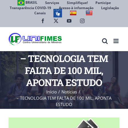
Ir
BRASIL
Serviços
Simplifique!
Participe
Transparência COVID-19
Acesso à informação
Legislação
para
Canais
Abrir 
o
conteúdo
Facebook
X
YouTube
Instagram
– TECNOLOGIA TEM
FALTA DE 100 MIL,
APONTA ESTUDO
Início
Notícias
– TECNOLOGIA TEM FALTA DE 100 MIL, APONTA
ESTUDO
View
Larger