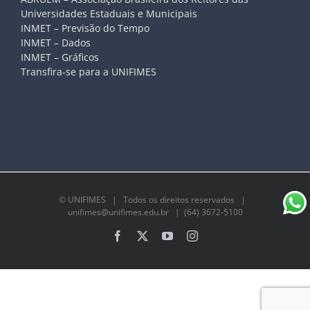
Universidades Estaduais e Municipais
INMET – Previsão do Tempo
INMET – Dados
INMET – Gráficos
Transfira-se para a UNIFIMES
©
UNIFIMES
| Todos os direitos reservados |
unifimes@unifimes.edu.br
| (64) 3672-5100
Facebook
X
YouTube
Instagram