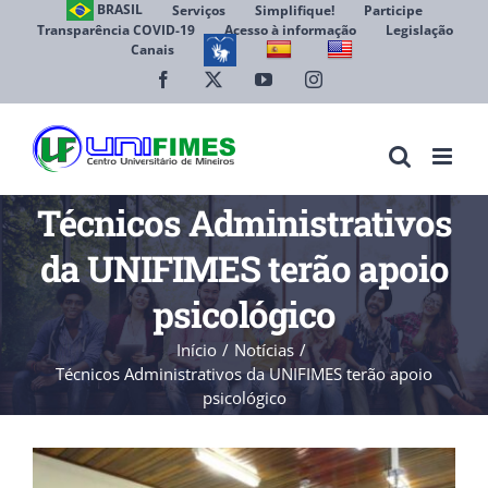
Ir
BRASIL
Serviços
Simplifique!
Participe
Transparência COVID-19
Acesso à informação
Legislação
para
Canais
Abrir 
o
conteúdo
Facebook
X
YouTube
Instagram
Técnicos Administrativos
da UNIFIMES terão apoio
psicológico
Início
Notícias
Técnicos Administrativos da UNIFIMES terão apoio
psicológico
View
Larger