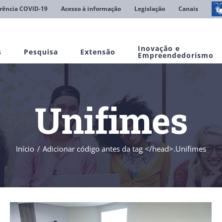
rência COVID-19
Acesso à informação
Legislação
Canais
Inovação e
s
Pesquisa
Extensão
Empreendedorismo
Unifimes
Início
Adicionar código antes da tag </head>.
Unifimes