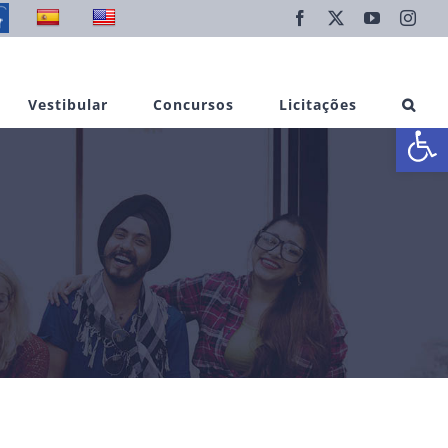
Facebook
X
YouTube
Inst
Vestibular
Concursos
Licitações
Abrir 