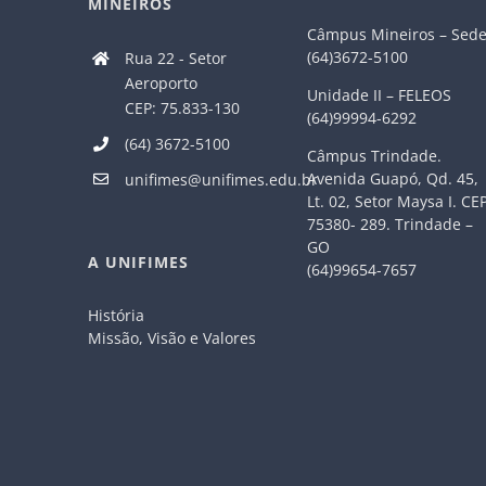
MINEIROS
Câmpus Mineiros – Sed
(64)3672-5100
Rua 22 - Setor
Aeroporto
Unidade II – FELEOS
CEP: 75.833-130
(64)99994-6292
(64) 3672-5100
Câmpus Trindade.
Avenida Guapó, Qd. 45,
unifimes@unifimes.edu.br
Lt. 02, Setor Maysa I. CE
75380- 289. Trindade –
GO
A UNIFIMES
(64)99654-7657
História
Missão, Visão e Valores