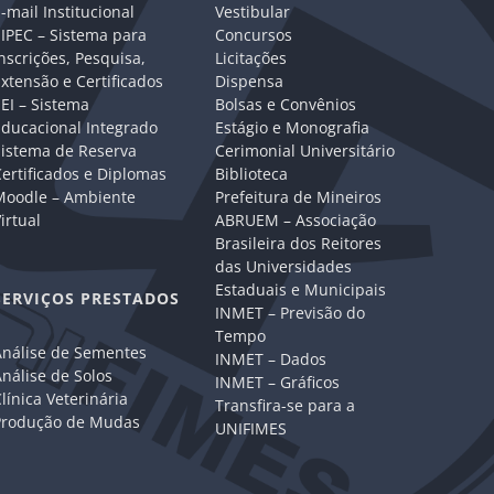
-mail Institucional
Vestibular
IPEC – Sistema para
Concursos
nscrições, Pesquisa,
Licitações
xtensão e Certificados
Dispensa
EI – Sistema
Bolsas e Convênios
Educacional Integrado
Estágio e Monografia
Sistema de Reserva
Cerimonial Universitário
ertificados e Diplomas
Biblioteca
Moodle – Ambiente
Prefeitura de Mineiros
irtual
ABRUEM – Associação
Brasileira dos Reitores
das Universidades
Estaduais e Municipais
SERVIÇOS PRESTADOS
INMET – Previsão do
Tempo
Análise de Sementes
INMET – Dados
nálise de Solos
INMET – Gráficos
línica Veterinária
Transfira-se para a
Produção de Mudas
UNIFIMES