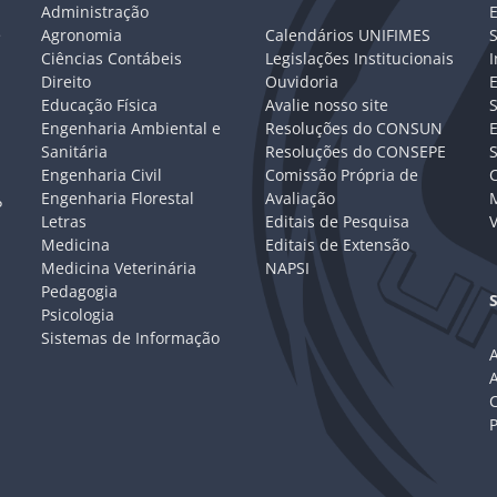
Administração
E
e
Agronomia
Calendários UNIFIMES
S
Ciências Contábeis
Legislações Institucionais
I
Direito
Ouvidoria
E
Educação Física
Avalie nosso site
S
Engenharia Ambiental e
Resoluções do CONSUN
Sanitária
Resoluções do CONSEPE
Engenharia Civil
Comissão Própria de
C
Engenharia Florestal
Avaliação
P
Letras
Editais de Pesquisa
V
Medicina
Editais de Extensão
Medicina Veterinária
NAPSI
Pedagogia
Psicologia
Sistemas de Informação
A
C