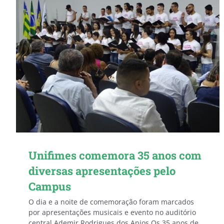
Unifimes comemora 35 anos com
diversas apresentações pelo
Campus
O dia e a noite de comemoração foram marcados
por apresentações musicais e evento no auditório
central Ademir Rodrigues dos Anjos Os 35 anos de