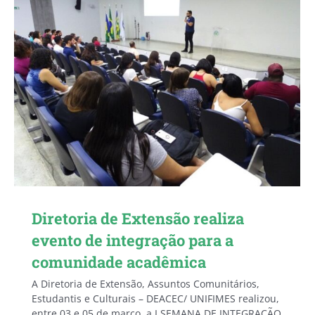
Diretoria de Extensão realiza
evento de integração para a
comunidade acadêmica
A Diretoria de Extensão, Assuntos Comunitários,
Estudantis e Culturais – DEACEC/ UNIFIMES realizou,
entre 03 e 05 de março, a I SEMANA DE INTEGRAÇÃO