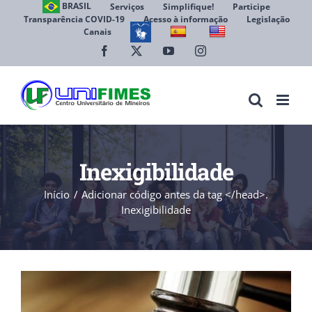
Ir
BRASIL
Serviços
Simplifique!
Participe
Transparência COVID-19
Acesso à informação
Legislação
para
Canais
Abrir 
o
conteúdo
Facebook
X
YouTube
Instagram
Inexigibilidade
Início
Adicionar código antes da tag </head>.
Inexigibilidade