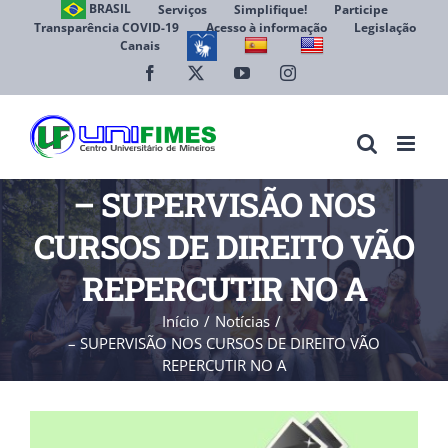
Ir
BRASIL
Serviços
Simplifique!
Participe
Transparência COVID-19
Acesso à informação
Legislação
para
Canais
Abrir 
o
conteúdo
Facebook
X
YouTube
Instagram
– SUPERVISÃO NOS
CURSOS DE DIREITO VÃO
REPERCUTIR NO A
Início
Notícias
– SUPERVISÃO NOS CURSOS DE DIREITO VÃO
REPERCUTIR NO A
View
Larger