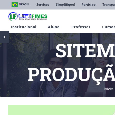
Ir
BRASIL
Serviços
Simplifique!
Participe
Transpa
para
o
conteúdo
Institucional
Aluno
Professor
Curso
Toggle
Sliding
SITEM
Bar
Area
PRODUÇÃ
Início
View
Larger