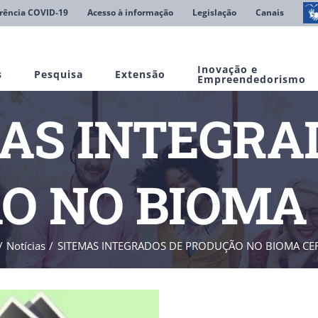
rência COVID-19
Acesso à informação
Legislação
Canais
Inovação e
s
Pesquisa
Extensão
Empreendedorismo
AS INTEGRA
O NO BIOMA
Notícias
SITEMAS INTEGRADOS DE PRODUÇÃO NO BIOMA C