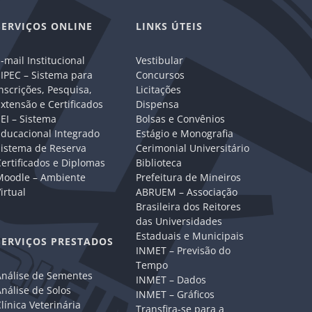
SERVIÇOS ONLINE
LINKS ÚTEIS
-mail Institucional
Vestibular
IPEC – Sistema para
Concursos
nscrições, Pesquisa,
Licitações
xtensão e Certificados
Dispensa
EI – Sistema
Bolsas e Convênios
Educacional Integrado
Estágio e Monografia
Sistema de Reserva
Cerimonial Universitário
ertificados e Diplomas
Biblioteca
Moodle – Ambiente
Prefeitura de Mineiros
irtual
ABRUEM – Associação
Brasileira dos Reitores
das Universidades
Estaduais e Municipais
SERVIÇOS PRESTADOS
INMET – Previsão do
Tempo
Análise de Sementes
INMET – Dados
nálise de Solos
INMET – Gráficos
línica Veterinária
Transfira-se para a