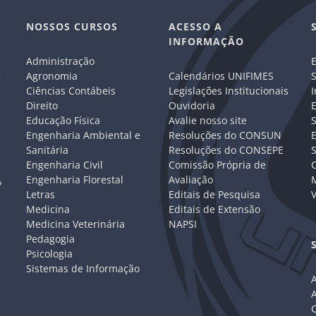
NOSSOS CURSOS
ACESSO A
INFORMAÇÃO
Administração
E
e
Agronomia
Calendários UNIFIMES
S
Ciências Contábeis
Legislações Institucionais
I
Direito
Ouvidoria
E
Educação Física
Avalie nosso site
S
Engenharia Ambiental e
Resoluções do CONSUN
Sanitária
Resoluções do CONSEPE
Engenharia Civil
Comissão Própria de
C
Engenharia Florestal
Avaliação
P
Letras
Editais de Pesquisa
V
Medicina
Editais de Extensão
Medicina Veterinária
NAPSI
Pedagogia
Psicologia
Sistemas de Informação
A
C