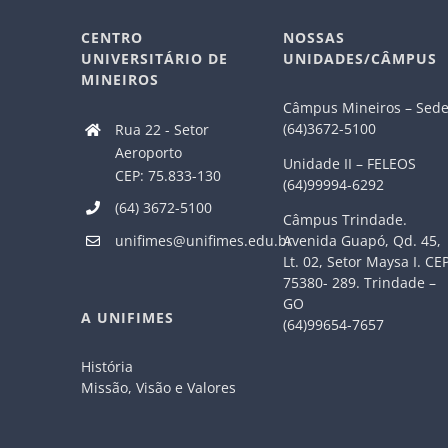
CENTRO
NOSSAS
UNIVERSITÁRIO DE
UNIDADES/CÂMPUS
MINEIROS
Câmpus Mineiros – Sed
(64)3672-5100
Rua 22 - Setor
Aeroporto
Unidade II – FELEOS
CEP: 75.833-130
(64)99994-6292
(64) 3672-5100
Câmpus Trindade.
Avenida Guapó, Qd. 45,
unifimes@unifimes.edu.br
Lt. 02, Setor Maysa I. CE
75380- 289. Trindade –
GO
A UNIFIMES
(64)99654-7657
História
Missão, Visão e Valores