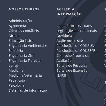
NOSSOS CURSOS
ACESSO A
INFORMAÇÃO
Administração
E
e
Agronomia
Calendários UNIFIMES
S
Ciências Contábeis
Legislações Institucionais
I
Direito
Ouvidoria
E
Educação Física
Avalie nosso site
S
Engenharia Ambiental e
Resoluções do CONSUN
Sanitária
Resoluções do CONSEPE
Engenharia Civil
Comissão Própria de
C
Engenharia Florestal
Avaliação
P
Letras
Editais de Pesquisa
V
Medicina
Editais de Extensão
Medicina Veterinária
NAPSI
Pedagogia
Psicologia
Sistemas de Informação
A
C