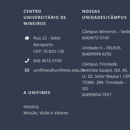
CENTRO
NOSSAS
UNIVERSITÁRIO DE
UNIDADES/CÂMPUS
MINEIROS
Câmpus Mineiros – Sed
(64)3672-5100
Rua 22 - Setor
Aeroporto
Unidade II – FELEOS
CEP: 75.833-130
(64)99994-6292
(64) 3672-5100
Câmpus Trindade.
Avenida Guapó, Qd. 45,
unifimes@unifimes.edu.br
Lt. 02, Setor Maysa I. CE
75380- 289. Trindade –
GO
A UNIFIMES
(64)99654-7657
História
Missão, Visão e Valores