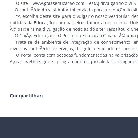
O site – www.goiaseducacao.com – estÃ¡ divulgando o VESTI
O conteÃºdo do vestibular foi enviado para a redação do si
"A escolha deste site para divulgar o nosso vestibular dec
noticias da Educação, com parceiros importantes como a Univ
Ã© parceira na divulgação de noticias do site" ressaltou o Ch
O GoiÃ¡s Educação – O Portal da Educação Goiana Ã© uma pub
Trata-se de ambiente de integração de conhecimento, ensi
diversos conteÃºdos e serviços, dirigido a educadores, profess
O Portal conta com pessoas fundamentadas na valorização da
Ã¡reas, webdesigners, programadores, jornalistas, advogados
Compartilhar: