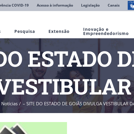
rência COVID-19
Acesso à informação
Legislação
Canais
Inovação e
s
Pesquisa
Extensão
Empreendedorismo
DO ESTADO D
VESTIBULAR
Notícias
– SITE DO ESTADO DE GOIÃS DIVULGA VESTIBULAR D