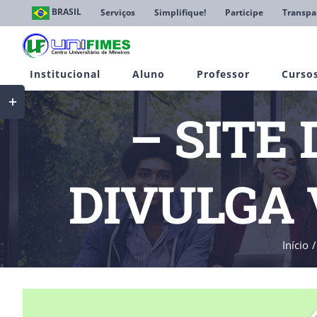
Ir
BRASIL
Serviços
Simplifique!
Participe
Transpa
para
o
conteúdo
Institucional
Aluno
Professor
Curso
Toggle
Sliding
– SITE 
Bar
Area
DIVULGA 
Início
View
Larger