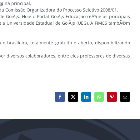
ina principal.
da Comissão Organizadora do Processo Seletivo 2008/01.
 GoiÃ¡s. Hoje o Portal GoiÃ¡s Educação reÃºne as principais
) e a Universidade Estadual de GoiÃ¡s (UEG). A FIMES tambÃ©m
rasileira, totalmente gratuito e aberto, disponibilizando
 diversos colaboradores, entre eles professores de diversas
Facebook
X
LinkedIn
WhatsApp
Pinterest
E-
mail