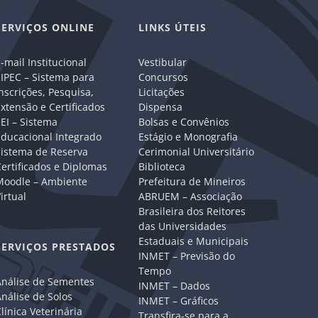
SERVIÇOS ONLINE
LINKS ÚTEIS
-mail Institucional
Vestibular
IPEC – Sistema para
Concursos
nscrições, Pesquisa,
Licitações
xtensão e Certificados
Dispensa
EI – Sistema
Bolsas e Convênios
Educacional Integrado
Estágio e Monografia
Sistema de Reserva
Cerimonial Universitário
ertificados e Diplomas
Biblioteca
Moodle – Ambiente
Prefeitura de Mineiros
irtual
ABRUEM – Associação
Brasileira dos Reitores
das Universidades
Estaduais e Municipais
SERVIÇOS PRESTADOS
INMET – Previsão do
Tempo
Análise de Sementes
INMET – Dados
nálise de Solos
INMET – Gráficos
línica Veterinária
Transfira-se para a