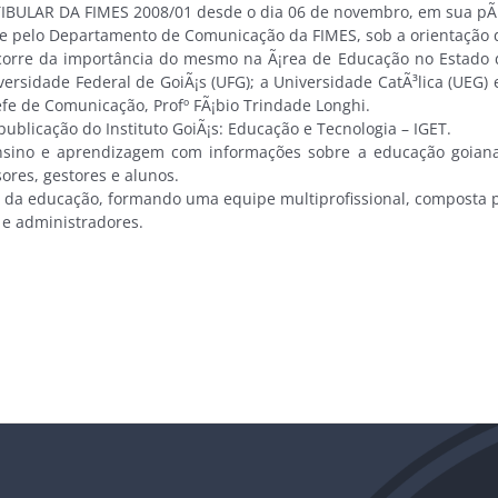
BULAR DA FIMES 2008/01 desde o dia 06 de novembro, em sua pÃ¡g
te pelo Departamento de Comunicação da FIMES, sob a orientação 
orre da importância do mesmo na Ã¡rea de Educação no Estado de
ersidade Federal de GoiÃ¡s (UFG); a Universidade CatÃ³lica (UEG
efe de Comunicação, Profº FÃ¡bio Trindade Longhi.
licação do Instituto GoiÃ¡s: Educação e Tecnologia – IGET.
no e aprendizagem com informações sobre a educação goiana e b
ores, gestores e alunos.
 educação, formando uma equipe multiprofissional, composta por
 e administradores.