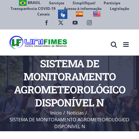
Ir
BRASIL
Serviços
Simplifique!
Participe
Transparência COVID-19
Acesso à informação
Legislação
para
Canais
Abrir 
o
conteúdo
Facebook
X
YouTube
Instagram
SISTEMA DE
MONITORAMENTO
AGROMETEOROLÓGICO
DISPONÍVEL N
Início
Notícias
SISTEMA DE MONITORAMENTO AGROMETEOROLÓGICO
DISPONÍVEL N