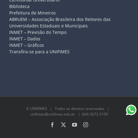
Biblioteca
Prefeitura de Mineiros
ABRUEM – Associação Brasileira dos Reitores das
Universidades Estaduais e Municipais
INMET – Previsão do Tempo
INMET – Dados
INMET – Gráficos
Transfira-se para a UNIFIMES
©
UNIFIMES
| Todos os direitos reservados |
unifimes@unifimes.edu.br
| (64) 3672-5100
Facebook
X
YouTube
Instagram