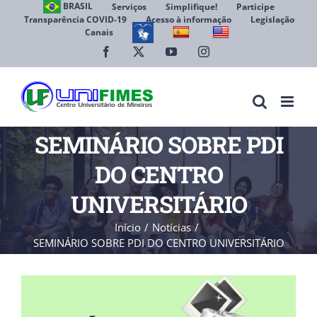
Ir
BRASIL
Serviços
Simplifique!
Participe
Transparência COVID-19
Acesso à informação
Legislação
para
Canais
Abrir 
o
conteúdo
Facebook
X
YouTube
Instagram
SEMINÁRIO SOBRE PDI
DO CENTRO
UNIVERSITÁRIO
Início
Notícias
SEMINÁRIO SOBRE PDI DO CENTRO UNIVERSITÁRIO
View
Larger
Image