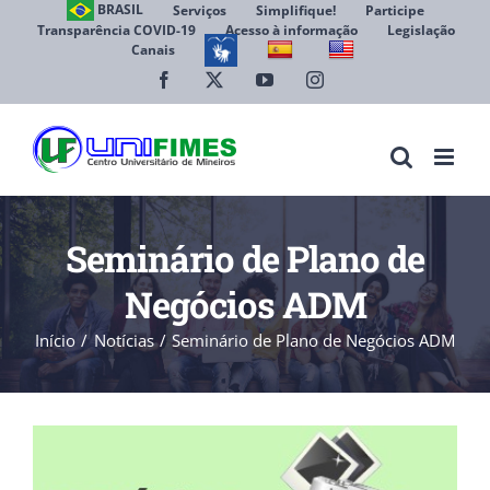
Ir
BRASIL
Serviços
Simplifique!
Participe
Transparência COVID-19
Acesso à informação
Legislação
para
Canais
Abrir 
o
conteúdo
Facebook
X
YouTube
Instagram
Seminário de Plano de
Negócios ADM
Início
Notícias
Seminário de Plano de Negócios ADM
View
Larger
Image