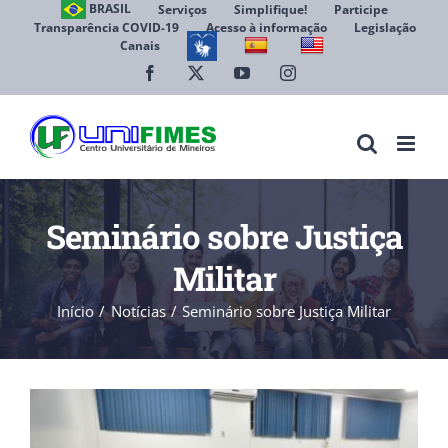
Ir
BRASIL
Serviços
Simplifique!
Participe
Transparência COVID-19
Acesso à informação
Legislação
para
Canais
Abrir 
o
conteúdo
Facebook
X
YouTube
Instagram
Seminário sobre Justiça
Militar
Início
Notícias
Seminário sobre Justiça Militar
View
Larger
Image