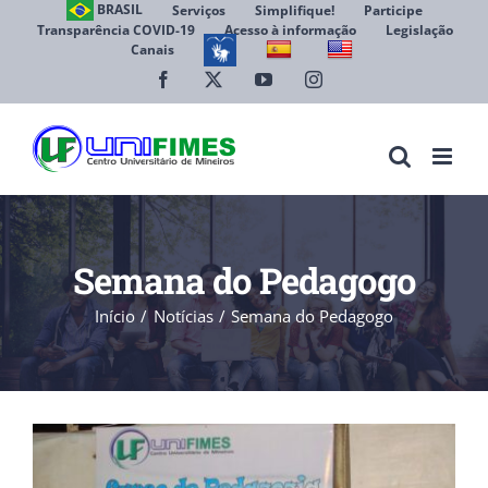
Ir
BRASIL
Serviços
Simplifique!
Participe
Transparência COVID-19
Acesso à informação
Legislação
para
Canais
Abrir 
o
conteúdo
Facebook
X
YouTube
Instagram
Semana do Pedagogo
Início
Notícias
Semana do Pedagogo
View
Larger
Image