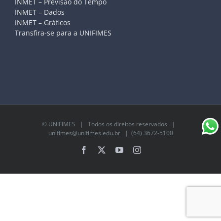
INMET – Previsão do Tempo
INMET – Dados
INMET – Gráficos
Transfira-se para a UNIFIMES
©
UNIFIMES
| Todos os direitos reservados |
unifimes@unifimes.edu.br
| (64) 3672-5100
Facebook
X
YouTube
Instagram