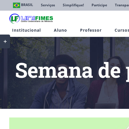
Ir
BRASIL
Serviços
Simplifique!
Participe
Transpa
para
o
conteúdo
Institucional
Aluno
Professor
Curso
Toggle
Sliding
Bar
Area
Semana de 
View
Larger