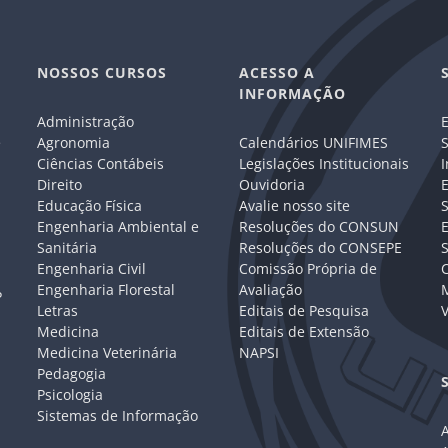
NOSSOS CURSOS
ACESSO A
INFORMAÇÃO
Administração
E
e
Agronomia
Calendários UNIFIMES
S
Ciências Contábeis
Legislações Institucionais
I
Direito
Ouvidoria
E
Educação Física
Avalie nosso site
S
Engenharia Ambiental e
Resoluções do CONSUN
Sanitária
Resoluções do CONSEPE
Engenharia Civil
Comissão Própria de
C
Engenharia Florestal
Avaliação
P
Letras
Editais de Pesquisa
V
Medicina
Editais de Extensão
Medicina Veterinária
NAPSI
Pedagogia
Psicologia
Sistemas de Informação