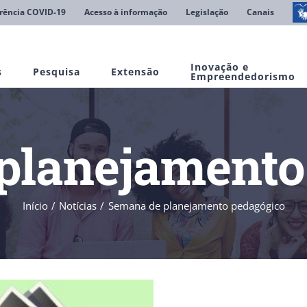
rência COVID-19
Acesso à informação
Legislação
Canais
Inovação e
s
Pesquisa
Extensão
Empreendedorismo
planejamento
Início
Notícias
Semana de planejamento pedagógico