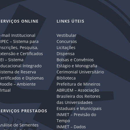
SERVIÇOS ONLINE
LINKS ÚTEIS
-mail Institucional
Vestibular
IPEC – Sistema para
Concursos
nscrições, Pesquisa,
Licitações
xtensão e Certificados
Dispensa
EI – Sistema
Bolsas e Convênios
Educacional Integrado
Estágio e Monografia
Sistema de Reserva
Cerimonial Universitário
ertificados e Diplomas
Biblioteca
Moodle – Ambiente
Prefeitura de Mineiros
irtual
ABRUEM – Associação
Brasileira dos Reitores
das Universidades
Estaduais e Municipais
SERVIÇOS PRESTADOS
INMET – Previsão do
Tempo
Análise de Sementes
INMET – Dados