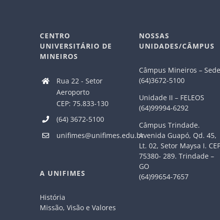
CENTRO
NOSSAS
UNIVERSITÁRIO DE
UNIDADES/CÂMPUS
MINEIROS
Câmpus Mineiros – Sed
(64)3672-5100
Rua 22 - Setor
Aeroporto
Unidade II – FELEOS
CEP: 75.833-130
(64)99994-6292
(64) 3672-5100
Câmpus Trindade.
Avenida Guapó, Qd. 45,
unifimes@unifimes.edu.br
Lt. 02, Setor Maysa I. CE
75380- 289. Trindade –
GO
A UNIFIMES
(64)99654-7657
História
Missão, Visão e Valores