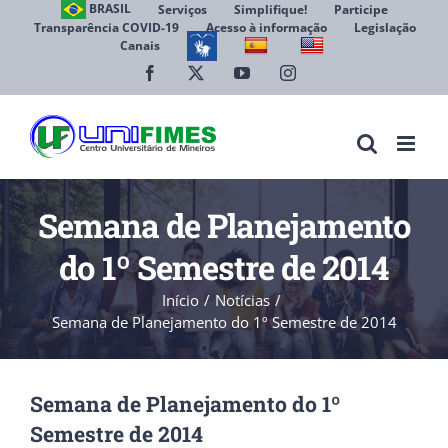
Ir
BRASIL
Serviços
Simplifique!
Participe
Transparência COVID-19
Acesso à informação
Legislação
para
Canais
Abrir 
o
conteúdo
Facebook
X
YouTube
Instagram
Semana de Planejamento
do 1º Semestre de 2014
Início
Notícias
Semana de Planejamento do 1º Semestre de 2014
Semana de Planejamento do 1º
Semestre de 2014