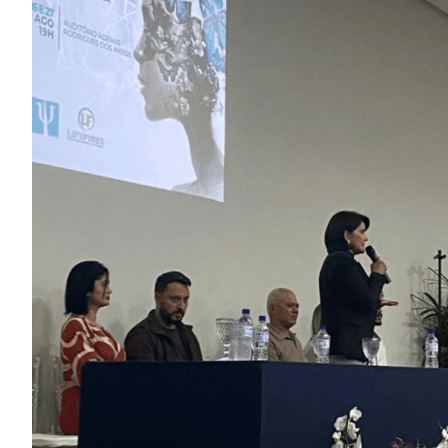
Image