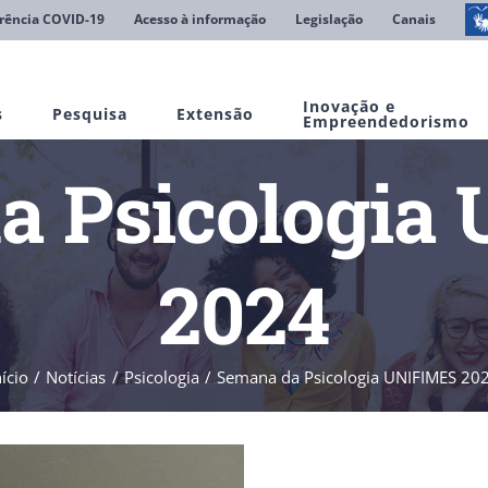
rência COVID-19
Acesso à informação
Legislação
Canais
Inovação e
s
Pesquisa
Extensão
Empreendedorismo
a Psicologia
2024
nício
Notícias
Psicologia
Semana da Psicologia UNIFIMES 20