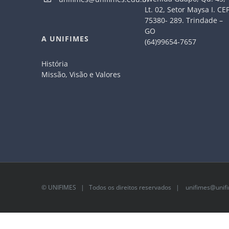
Lt. 02, Setor Maysa I. CE
75380- 289. Trindade –
GO
A UNIFIMES
(64)99654-7657
História
Missão, Visão e Valores
©
UNIFIMES
| Todos os direitos reservados |
unifimes@unifi