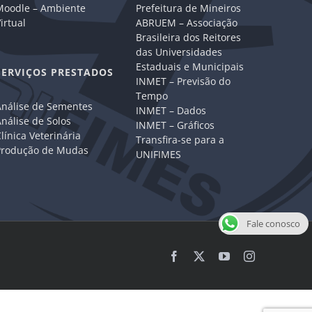
Moodle – Ambiente
Prefeitura de Mineiros
irtual
ABRUEM – Associação
Brasileira dos Reitores
das Universidades
Estaduais e Municipais
SERVIÇOS PRESTADOS
INMET – Previsão do
Tempo
Análise de Sementes
INMET – Dados
nálise de Solos
INMET – Gráficos
línica Veterinária
Transfira-se para a
Produção de Mudas
UNIFIMES
Fale conosco
Facebook
X
YouTube
Instagram