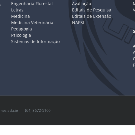
Engenharia Florestal
Avaliação
P
Letras
Editais de Pesquisa
V
Medicina
Editais de Extensão
Medicina Veterinária
NAPSI
Pedagogia
Psicologia
Sistemas de Informação
A
C
mes.edu.br
| (64) 3672-5100