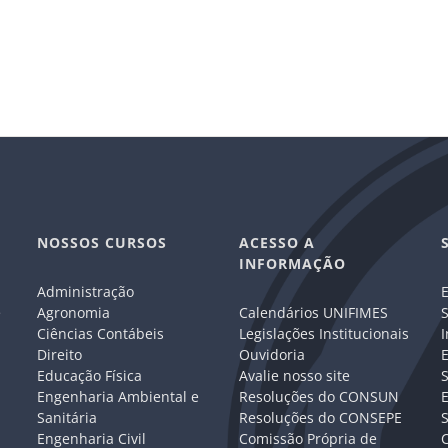
NOSSOS CURSOS
ACESSO A
INFORMAÇÃO
Administração
E
e
Agronomia
Calendários UNIFIMES
S
Ciências Contábeis
Legislações Institucionais
I
Direito
Ouvidoria
E
Educação Física
Avalie nosso site
S
Engenharia Ambiental e
Resoluções do CONSUN
Sanitária
Resoluções do CONSEPE
Engenharia Civil
Comissão Própria de
C