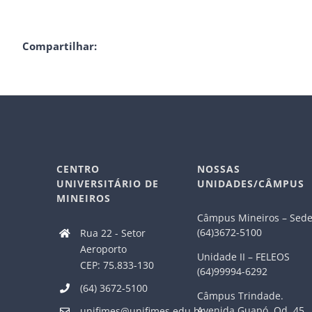
Compartilhar:
CENTRO
NOSSAS
UNIVERSITÁRIO DE
UNIDADES/CÂMPUS
MINEIROS
Câmpus Mineiros – Sed
(64)3672-5100
Rua 22 - Setor
Aeroporto
Unidade II – FELEOS
CEP: 75.833-130
(64)99994-6292
(64) 3672-5100
Câmpus Trindade.
Avenida Guapó, Qd. 45,
unifimes@unifimes.edu.br