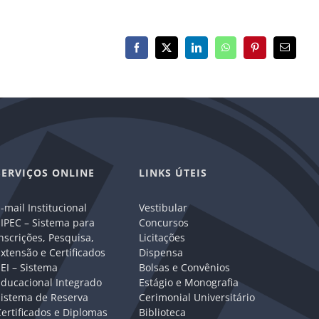
Facebook
X
LinkedIn
WhatsApp
Pinterest
E-
mail
SERVIÇOS ONLINE
LINKS ÚTEIS
-mail Institucional
Vestibular
IPEC – Sistema para
Concursos
nscrições, Pesquisa,
Licitações
xtensão e Certificados
Dispensa
EI – Sistema
Bolsas e Convênios
Educacional Integrado
Estágio e Monografia
Sistema de Reserva
Cerimonial Universitário
ertificados e Diplomas
Biblioteca