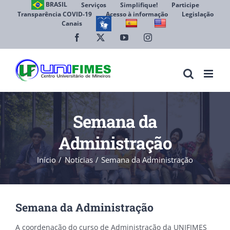
Ir
BRASIL
Serviços
Simplifique!
Participe
Transparência COVID-19
Acesso à informação
Legislação
para
Canais
Abrir 
o
conteúdo
Facebook
X
YouTube
Instagram
Semana da
Administração
Início
Notícias
Semana da Administração
Semana da Administração
A coordenação do curso de Administração da UNIFIMES