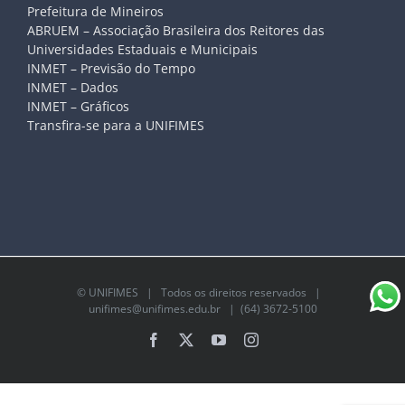
Prefeitura de Mineiros
ABRUEM – Associação Brasileira dos Reitores das
Universidades Estaduais e Municipais
INMET – Previsão do Tempo
INMET – Dados
INMET – Gráficos
Transfira-se para a UNIFIMES
©
UNIFIMES
| Todos os direitos reservados |
unifimes@unifimes.edu.br
| (64) 3672-5100
Facebook
X
YouTube
Instagram