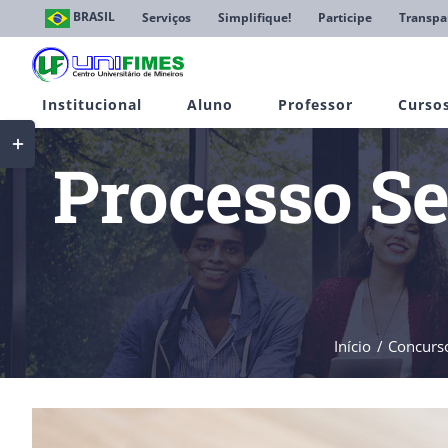
Ir
BRASIL
Serviços
Simplifique!
Participe
Transpa
para
o
conteúdo
Institucional
Aluno
Professor
Curso
Toggle
Sliding
Processo Se
Bar
Area
Início
Concurso
View
Larger