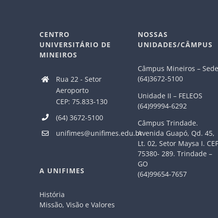
CENTRO
NOSSAS
UNIVERSITÁRIO DE
UNIDADES/CÂMPUS
MINEIROS
Câmpus Mineiros – Sed
(64)3672-5100
Rua 22 - Setor
Aeroporto
Unidade II – FELEOS
CEP: 75.833-130
(64)99994-6292
(64) 3672-5100
Câmpus Trindade.
Avenida Guapó, Qd. 45,
unifimes@unifimes.edu.br
Lt. 02, Setor Maysa I. CE
75380- 289. Trindade –
GO
A UNIFIMES
(64)99654-7657
História
Missão, Visão e Valores