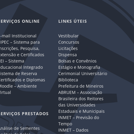
SERVIÇOS ONLINE
LINKS ÚTEIS
-mail Institucional
Vestibular
IPEC – Sistema para
Concursos
nscrições, Pesquisa,
Licitações
xtensão e Certificados
Dispensa
EI – Sistema
Bolsas e Convênios
Educacional Integrado
Estágio e Monografia
Sistema de Reserva
Cerimonial Universitário
ertificados e Diplomas
Biblioteca
Moodle – Ambiente
Prefeitura de Mineiros
irtual
ABRUEM – Associação
Brasileira dos Reitores
das Universidades
Estaduais e Municipais
SERVIÇOS PRESTADOS
INMET – Previsão do
Tempo
Análise de Sementes
INMET – Dados