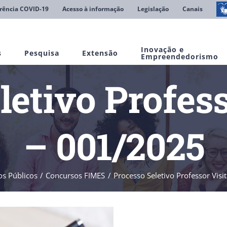
rência COVID-19
Acesso à informação
Legislação
Canais
Inovação e
s
Pesquisa
Extensão
Empreendedorismo
letivo Profess
– 001/2025
s Públicos
Concursos FIMES
Processo Seletivo Professor Vis