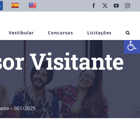
Facebook
X
YouTube
Inst
Vestibular
Concursos
Licitações
Abrir 
or Visitante
itante – 001/2025