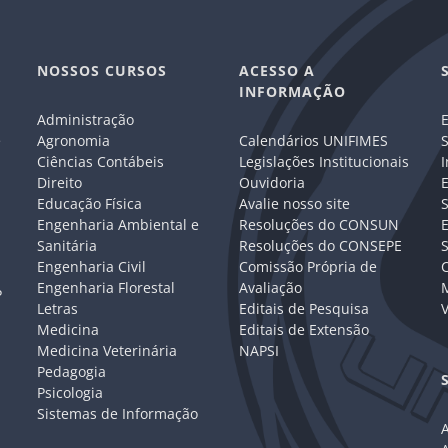
NOSSOS CURSOS
ACESSO A
INFORMAÇÃO
Administração
E
e
Agronomia
Calendários UNIFIMES
S
Ciências Contábeis
Legislações Institucionais
I
Direito
Ouvidoria
E
Educação Física
Avalie nosso site
S
Engenharia Ambiental e
Resoluções do CONSUN
Sanitária
Resoluções do CONSEPE
Engenharia Civil
Comissão Própria de
C
Engenharia Florestal
Avaliação
P
Letras
Editais de Pesquisa
V
Medicina
Editais de Extensão
Medicina Veterinária
NAPSI
Pedagogia
Psicologia
Sistemas de Informação