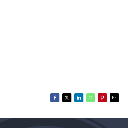
Facebook
X
LinkedIn
WhatsApp
Pinterest
E-
mail