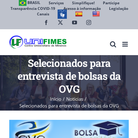
Ir
BRASIL
Serviços
Simplifique!
Participe
Transparência COVID-19
Acesso à informação
Legislação
para
Canais
Abrir 
o
conteúdo
Facebook
X
YouTube
Instagram
Selecionados para
entrevista de bolsas da
OVG
Início
Notícias
Selecionados para entrevista de bolsas da OVG
View
Larger
Image