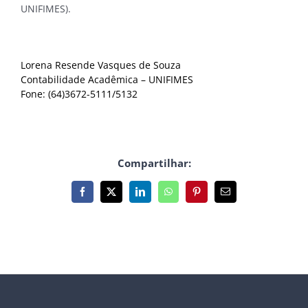
UNIFIMES).
Lorena Resende Vasques de Souza
Contabilidade Acadêmica – UNIFIMES
Fone: (64)3672-5111/5132
Compartilhar:
Facebook
X
LinkedIn
WhatsApp
Pinterest
E-
mail