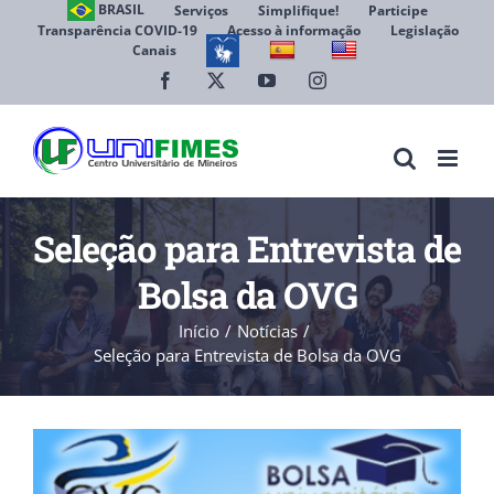
Ir
BRASIL
Serviços
Simplifique!
Participe
Transparência COVID-19
Acesso à informação
Legislação
para
Canais
Abrir 
o
conteúdo
Facebook
X
YouTube
Instagram
Seleção para Entrevista de
Bolsa da OVG
Início
Notícias
Seleção para Entrevista de Bolsa da OVG
View
Larger
Image