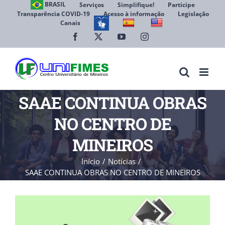
Ir
BRASIL
Serviços
Simplifique!
Participe
Transparência COVID-19
Acesso à informação
Legislação
para
Canais
Abrir 
o
conteúdo
Facebook
X
YouTube
Instagram
SAAE CONTINUA OBRAS
NO CENTRO DE
MINEIROS
Início
Notícias
SAAE CONTINUA OBRAS NO CENTRO DE MINEIROS
View
Larger
Image