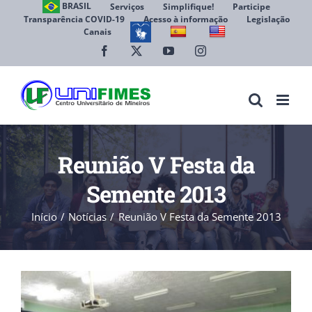
Ir
BRASIL
Serviços
Simplifique!
Participe
Transparência COVID-19
Acesso à informação
Legislação
para
Canais
Abrir 
o
conteúdo
Facebook
X
YouTube
Instagram
Reunião V Festa da
Semente 2013
Início
Notícias
Reunião V Festa da Semente 2013
View
Larger
Image