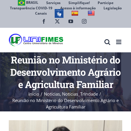
Ir
BRASIL
Serviços
Simplifique!
Participe
Transparência COVID-19
Acesso à informação
Legislação
para
Canais
Abrir 
o
conteúdo
Facebook
X
YouTube
Instagram
Reunião no Ministério do
Desenvolvimento Agrário
e Agricultura Familiar
Início
Notícias
Notícias_Trindade
Reunião no Ministério do Desenvolvimento Agrário e
Agricultura Familiar
View
Larger