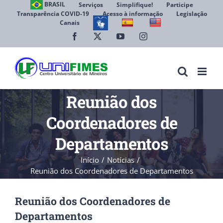
Ir
BRASIL
Serviços
Simplifique!
Participe
Transparência COVID-19
Acesso à informação
Legislação
para
Canais
Abrir 
o
conteúdo
Facebook
X
YouTube
Instagram
Reunião dos
Coordenadores de
Departamentos
Início
Notícias
Reunião dos Coordenadores de Departamentos
Reunião dos Coordenadores de
Departamentos