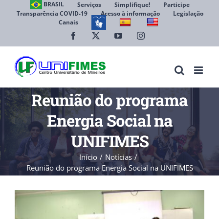
Ir
BRASIL
Serviços
Simplifique!
Participe
Transparência COVID-19
Acesso à informação
Legislação
para
Canais
Abrir 
o
conteúdo
Facebook
X
YouTube
Instagram
Reunião do programa
Energia Social na
UNIFIMES
Início
Notícias
Reunião do programa Energia Social na UNIFIMES
View
Larger
Image