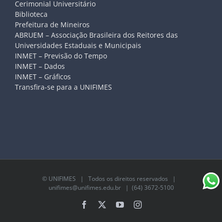
Cerimonial Universitário
Biblioteca
Prefeitura de Mineiros
ABRUEM – Associação Brasileira dos Reitores das
Universidades Estaduais e Municipais
INMET – Previsão do Tempo
INMET – Dados
INMET – Gráficos
Transfira-se para a UNIFIMES
©
UNIFIMES
| Todos os direitos reservados |
unifimes@unifimes.edu.br
| (64) 3672-5100
Facebook
X
YouTube
Instagram