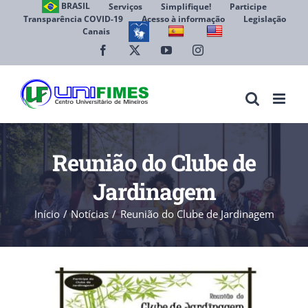
Ir
BRASIL
Serviços
Simplifique!
Participe
Transparência COVID-19
Acesso à informação
Legislação
para
Canais
Abrir 
o
conteúdo
Facebook
X
YouTube
Instagram
Reunião do Clube de
Jardinagem
Início
Notícias
Reunião do Clube de Jardinagem
View
Larger
Image