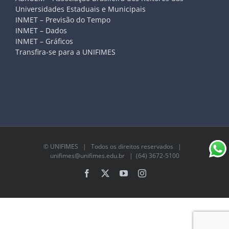
Universidades Estaduais e Municipais
INMET – Previsão do Tempo
INMET – Dados
INMET – Gráficos
Transfira-se para a UNIFIMES
©
UNIFIMES
| Todos os direitos reservados |
unifimes@unifimes.edu.br
| (64) 3672-5100
Facebook
X
YouTube
Instagram