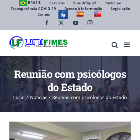
Ir
BRASIL
Serviços
Simplifique!
Participe
Transparência COVID-19
Acesso à informação
Legislação
para
Canais
Abrir 
o
conteúdo
Facebook
X
YouTube
Instagram
Reunião com psicólogos
do Estado
Início
Notícias
Reunião com psicólogos do Estado
View
Larger
Image