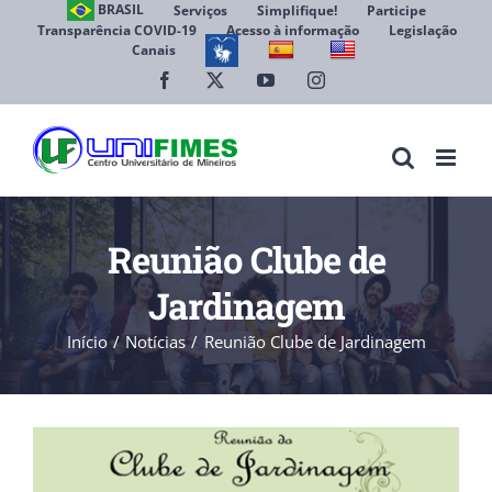
Ir
BRASIL
Serviços
Simplifique!
Participe
Transparência COVID-19
Acesso à informação
Legislação
para
Canais
Abrir 
o
conteúdo
Facebook
X
YouTube
Instagram
Reunião Clube de
Jardinagem
Início
Notícias
Reunião Clube de Jardinagem
View
Larger
Image