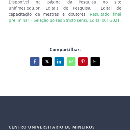
Disponível na página da Pesquisa no site
unifimes.edu.br, Editais de Pesquisa, Edital de
capacitação de mestres e doutores,
Resultado final
preliminar – Seleção Bolsas Stricto sensu Edital 001-2021
.
Compartilhar:
Facebook
X
LinkedIn
WhatsApp
Pinterest
E-
mail
CENTRO UNIVERSITÁRIO DE MINEIROS