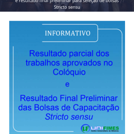
e resultado final preliminar para seleção de bolsas
Stricto sensu
View
Larger
Image