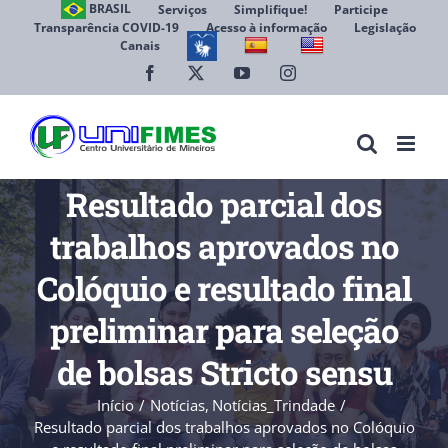
Ir
BRASIL
Serviços
Simplifique!
Participe
Transparência COVID-19
Acesso à informação
Legislação
para
Canais
Abrir 
o
conteúdo
Facebook
X
YouTube
Instagram
Resultado parcial dos
trabalhos aprovados no
Colóquio e resultado final
preliminar para seleção
de bolsas Stricto sensu
Início
Notícias
Notícias_Trindade
Resultado parcial dos trabalhos aprovados no Colóquio