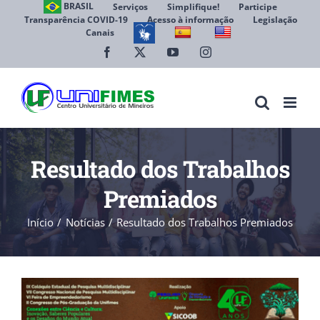
Ir
BRASIL
Serviços
Simplifique!
Participe
Transparência COVID-19
Acesso à informação
Legislação
para
Canais
Abrir 
o
conteúdo
Facebook
X
YouTube
Instagram
Resultado dos Trabalhos
Premiados
Início
Notícias
Resultado dos Trabalhos Premiados
View
Larger
Image