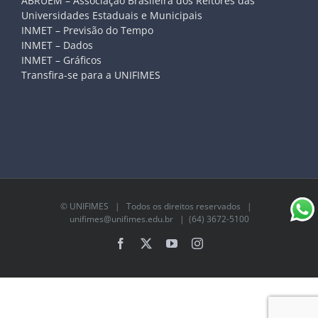
ABRUEM – Associação Brasileira dos Reitores das
Universidades Estaduais e Municipais
INMET – Previsão do Tempo
INMET – Dados
INMET – Gráficos
Transfira-se para a UNIFIMES
©
UNIFIMES
| Todos os direitos reservados |
unifimes@unifimes.edu.br
| (64) 3672-5100
Facebook
X
YouTube
Instagram