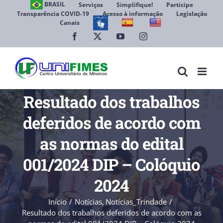
Ir
BRASIL
Serviços
Simplifique!
Participe
Transparência COVID-19
Acesso à informação
Legislação
para
Canais
Abrir 
o
conteúdo
Facebook
X
YouTube
Instagram
Resultado dos trabalhos
deferidos de acordo com
as normas do edital
001/2024 DIP – Colóquio
2024
Início
Notícias
Notícias_Trindade
Resultado dos trabalhos deferidos de acordo com as