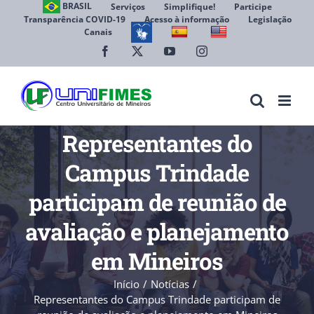
Ir
BRASIL
Serviços
Simplifique!
Participe
Transparência COVID-19
Acesso à informação
Legislação
para
Canais
Abrir 
o
conteúdo
Facebook
X
YouTube
Instagram
Representantes do
Campus Trindade
participam de reunião de
avaliação e planejamento
em Mineiros
Início
Notícias
Representantes do Campus Trindade participam de