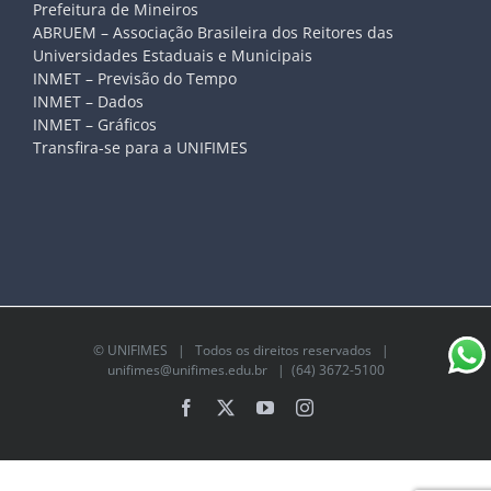
Prefeitura de Mineiros
ABRUEM – Associação Brasileira dos Reitores das
Universidades Estaduais e Municipais
INMET – Previsão do Tempo
INMET – Dados
INMET – Gráficos
Transfira-se para a UNIFIMES
©
UNIFIMES
| Todos os direitos reservados |
unifimes@unifimes.edu.br
| (64) 3672-5100
Facebook
X
YouTube
Instagram