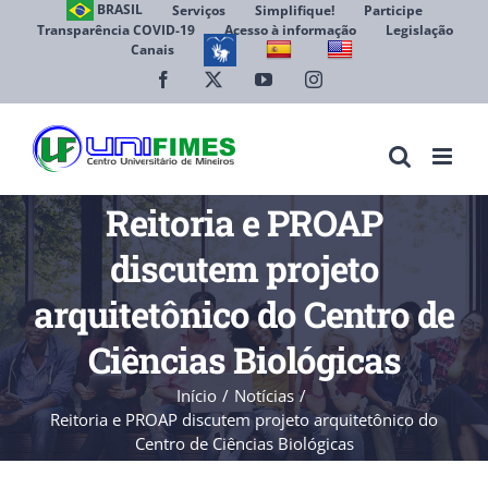
Ir
BRASIL
Serviços
Simplifique!
Participe
Transparência COVID-19
Acesso à informação
Legislação
para
Canais
Abrir 
o
conteúdo
Facebook
X
YouTube
Instagram
Reitoria e PROAP
discutem projeto
arquitetônico do Centro de
Ciências Biológicas
Início
Notícias
Reitoria e PROAP discutem projeto arquitetônico do
Centro de Ciências Biológicas