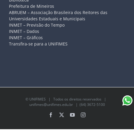
Prefeitura de Mineiros
ABRUEM – Associação Brasileira dos Reitores das
Universidades Estaduais e Municipais
INMET – Previsão do Tempo
INMET – Dados
INMET – Gráficos
Transfira-se para a UNIFIMES
©
UNIFIMES
| Todos os direitos reservados |
unifimes@unifimes.edu.br
| (64) 3672-5100
Facebook
X
YouTube
Instagram