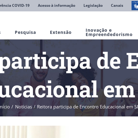
rência COVID-19
Acesso à informação
Legislação
Canais
Inovação e
s
Pesquisa
Extensão
Empreendedorismo
 participa de 
ucacional em
Início
Notícias
Reitora participa de Encontro Educacional em S