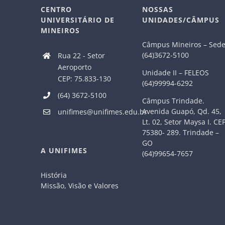
CENTRO
NOSSAS
UNIVERSITÁRIO DE
UNIDADES/CÂMPUS
MINEIROS
Câmpus Mineiros – Sed
(64)3672-5100
Rua 22 - Setor
Aeroporto
Unidade II – FELEOS
CEP: 75.833-130
(64)99994-6292
(64) 3672-5100
Câmpus Trindade.
Avenida Guapó, Qd. 45,
unifimes@unifimes.edu.br
Lt. 02, Setor Maysa I. CE
75380- 289. Trindade –
GO
A UNIFIMES
(64)99654-7657
História
Missão, Visão e Valores