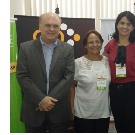
Image