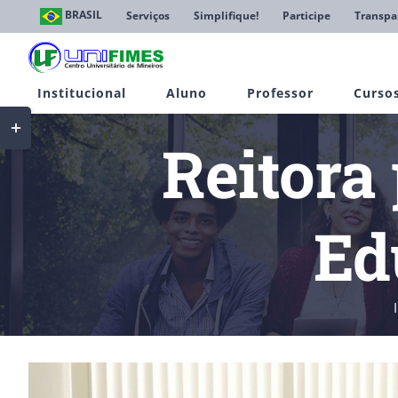
Ir
BRASIL
Serviços
Simplifique!
Participe
Transpa
para
o
conteúdo
Institucional
Aluno
Professor
Curso
Toggle
Sliding
Reitora
Bar
Area
Ed
View
Larger