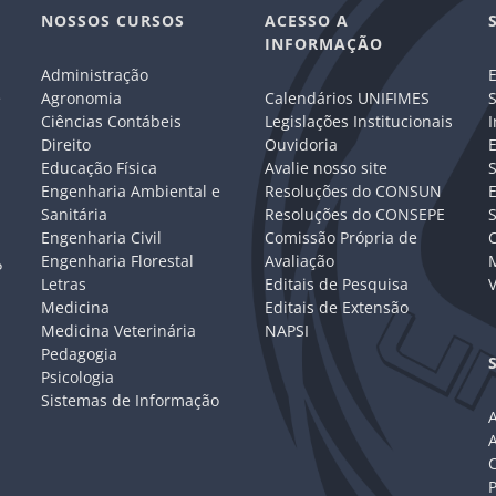
NOSSOS CURSOS
ACESSO A
INFORMAÇÃO
Administração
E
e
Agronomia
Calendários UNIFIMES
S
Ciências Contábeis
Legislações Institucionais
I
Direito
Ouvidoria
E
Educação Física
Avalie nosso site
S
Engenharia Ambiental e
Resoluções do CONSUN
Sanitária
Resoluções do CONSEPE
Engenharia Civil
Comissão Própria de
C
Engenharia Florestal
Avaliação
P
Letras
Editais de Pesquisa
V
Medicina
Editais de Extensão
Medicina Veterinária
NAPSI
Pedagogia
Psicologia
Sistemas de Informação
A
C