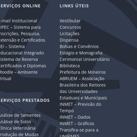
SERVIÇOS ONLINE
LINKS ÚTEIS
-mail Institucional
Vestibular
IPEC – Sistema para
Concursos
nscrições, Pesquisa,
Licitações
xtensão e Certificados
Dispensa
EI – Sistema
Bolsas e Convênios
Educacional Integrado
Estágio e Monografia
Sistema de Reserva
Cerimonial Universitário
ertificados e Diplomas
Biblioteca
Moodle – Ambiente
Prefeitura de Mineiros
irtual
ABRUEM – Associação
Brasileira dos Reitores
das Universidades
Estaduais e Municipais
SERVIÇOS PRESTADOS
INMET – Previsão do
Tempo
Análise de Sementes
INMET – Dados
nálise de Solos
INMET – Gráficos
línica Veterinária
Transfira-se para a
Produção de Mudas
UNIFIMES