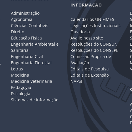
INFORMAÇÃO
Administração
E
e
Agronomia
Calendários UNIFIMES
S
Ciências Contábeis
Legislações Institucionais
I
Direito
Ouvidoria
E
Educação Física
Avalie nosso site
S
Engenharia Ambiental e
Resoluções do CONSUN
Sanitária
Resoluções do CONSEPE
Engenharia Civil
Comissão Própria de
C
Engenharia Florestal
Avaliação
P
Letras
Editais de Pesquisa
V
Medicina
Editais de Extensão
Medicina Veterinária
NAPSI
Pedagogia
Psicologia
Sistemas de Informação
A
C