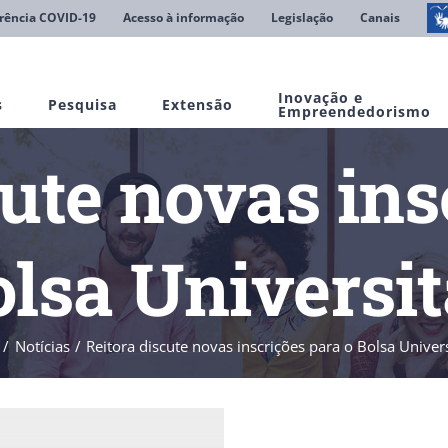
rência COVID-19
Acesso à informação
Legislação
Canais
Inovação e
s
Pesquisa
Extensão
Empreendedorismo
cute novas ins
olsa Universit
Notícias
Reitora discute novas inscrições para o Bolsa Univers