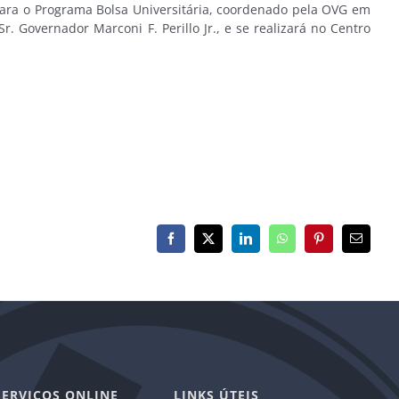
s para o Programa Bolsa Universitária, coordenado pela OVG em
 Governador Marconi F. Perillo Jr., e se realizará no Centro
Facebook
X
LinkedIn
WhatsApp
Pinterest
E-
mail
SERVIÇOS ONLINE
LINKS ÚTEIS