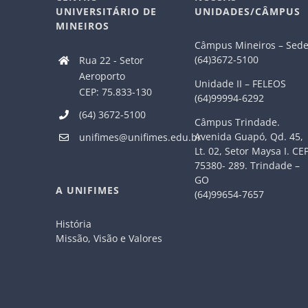
UNIVERSITÁRIO DE
UNIDADES/CÂMPUS
MINEIROS
Câmpus Mineiros – Sed
(64)3672-5100
Rua 22 - Setor
Aeroporto
Unidade II – FELEOS
CEP: 75.833-130
(64)99994-6292
(64) 3672-5100
Câmpus Trindade.
Avenida Guapó, Qd. 45,
unifimes@unifimes.edu.br
Lt. 02, Setor Maysa I. CE
75380- 289. Trindade –
GO
A UNIFIMES
(64)99654-7657
História
Missão, Visão e Valores