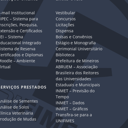
-mail Institucional
Vestibular
IPEC – Sistema para
Concursos
nscrições, Pesquisa,
Licitações
xtensão e Certificados
Dispensa
EI – Sistema
Bolsas e Convênios
Educacional Integrado
Estágio e Monografia
Sistema de Reserva
Cerimonial Universitário
ertificados e Diplomas
Biblioteca
Moodle – Ambiente
Prefeitura de Mineiros
irtual
ABRUEM – Associação
Brasileira dos Reitores
das Universidades
Estaduais e Municipais
SERVIÇOS PRESTADOS
INMET – Previsão do
Tempo
Análise de Sementes
INMET – Dados
nálise de Solos
INMET – Gráficos
línica Veterinária
Transfira-se para a
Produção de Mudas
UNIFIMES