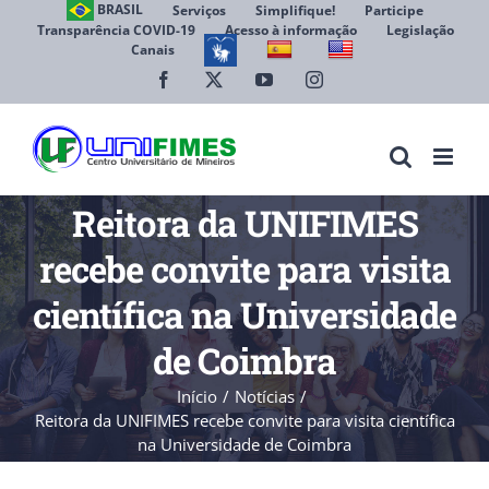
Ir
BRASIL
Serviços
Simplifique!
Participe
Transparência COVID-19
Acesso à informação
Legislação
para
Canais
Abrir 
o
conteúdo
Facebook
X
YouTube
Instagram
Reitora da UNIFIMES
recebe convite para visita
científica na Universidade
de Coimbra
Início
Notícias
Reitora da UNIFIMES recebe convite para visita científica
na Universidade de Coimbra