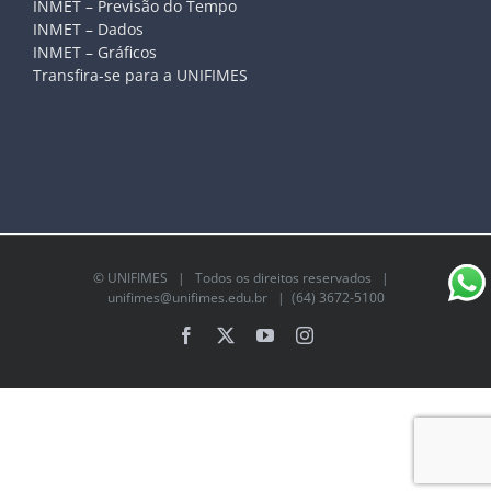
INMET – Previsão do Tempo
INMET – Dados
INMET – Gráficos
Transfira-se para a UNIFIMES
©
UNIFIMES
| Todos os direitos reservados |
unifimes@unifimes.edu.br
| (64) 3672-5100
Facebook
X
YouTube
Instagram