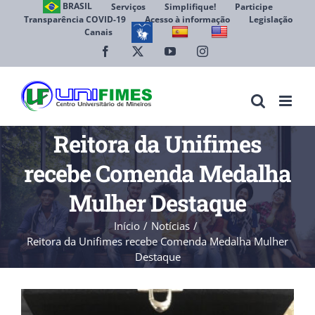
Ir
BRASIL
Serviços
Simplifique!
Participe
Transparência COVID-19
Acesso à informação
Legislação
para
Canais
Abrir 
o
conteúdo
Facebook
X
YouTube
Instagram
Reitora da Unifimes
recebe Comenda Medalha
Mulher Destaque
Início
Notícias
Reitora da Unifimes recebe Comenda Medalha Mulher
Destaque
View
Larger