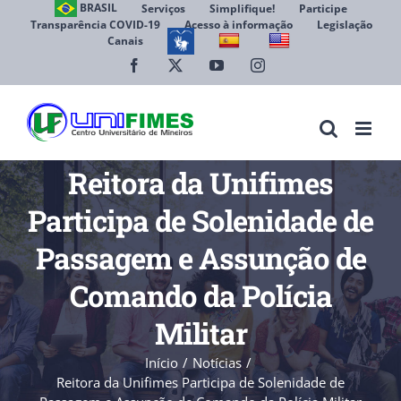
Ir
BRASIL
Serviços
Simplifique!
Participe
Transparência COVID-19
Acesso à informação
Legislação
para
Canais
Abrir 
o
conteúdo
Facebook
X
YouTube
Instagram
Reitora da Unifimes
Participa de Solenidade de
Passagem e Assunção de
Comando da Polícia
Militar
Início
Notícias
Reitora da Unifimes Participa de Solenidade de