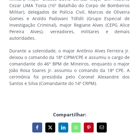
Cezar LIMA Tosta (16º Batalhão do Corpo de Bombeiros
Militar), delegados de Polícia Civil, Marcos de Oliveira
Gomes e Aroldo Padovani Tófolli (Grupo Especial de
Investigação Criminal), major Regiane Alves (CEPG Alice
Pereira Alves), vereadores, militares e demais
autoridades.
Durante a solenidade, o major Antônio Alves Ferreira Jr.
deixou o comando da 18ª CIPM/CPE e assumiu o cargo de
comandante do 46º BPM de Mineiros, enquanto o major
João Rosa Soares Jr. assumiu o comando da 18ª CPE. A
cerimônia foi presidida pelo Coronel Alexandre dos
Santos e Silva (Comandante do 14º CRPM).
Compartilhar:
Facebook
X
LinkedIn
WhatsApp
Pinterest
E-
mail