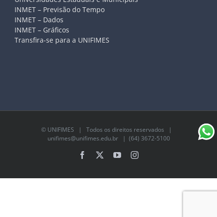
INMET – Previsão do Tempo
INMET – Dados
INMET – Gráficos
Transfira-se para a UNIFIMES
©
UNIFIMES
| Todos os direitos reservados |
unifimes@unifimes.edu.br
| (64) 3672-5100
Facebook
X
YouTube
Instagram