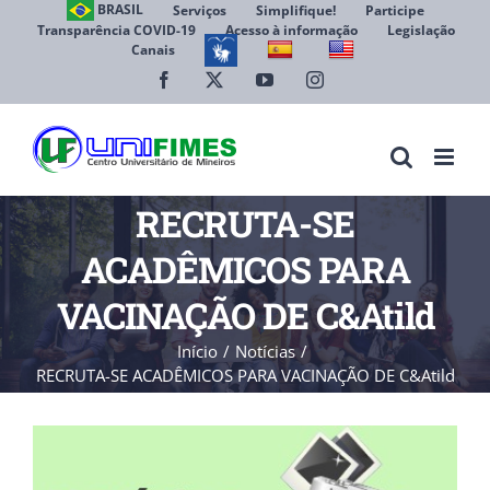
Ir
BRASIL
Serviços
Simplifique!
Participe
Transparência COVID-19
Acesso à informação
Legislação
para
Canais
Abrir 
o
conteúdo
Facebook
X
YouTube
Instagram
RECRUTA-SE
ACADÊMICOS PARA
VACINAÇÃO DE C&Atild
Início
Notícias
RECRUTA-SE ACADÊMICOS PARA VACINAÇÃO DE C&Atild
View
Larger
Image