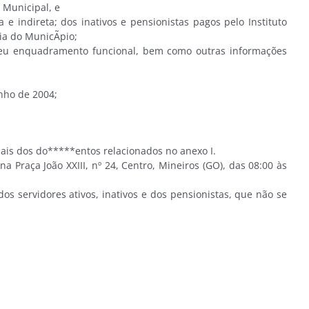
 Municipal, e
indireta; dos inativos e pensionistas pagos pelo Instituto
ia do MunicÃ­pio;
 seu enquadramento funcional, bem como outras informações
nho de 2004;
is dos do*****entos relacionados no anexo I.
raça João XXIII, nº 24, Centro, Mineiros (GO), das 08:00 às
s servidores ativos, inativos e dos pensionistas, que não se