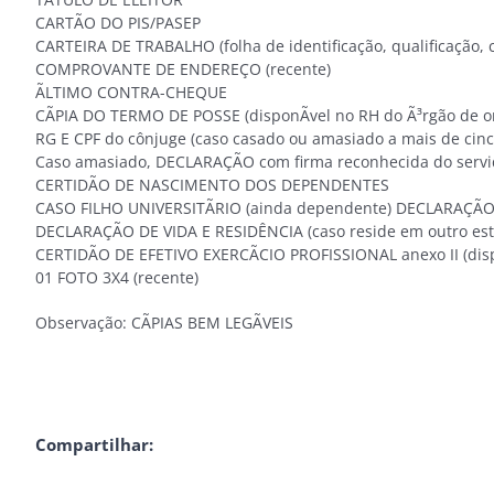
CARTÃO DO PIS/PASEP
CARTEIRA DE TRABALHO (folha de identificação, qualificação, 
COMPROVANTE DE ENDEREÇO (recente)
ÃLTIMO CONTRA-CHEQUE
CÃPIA DO TERMO DE POSSE (disponÃ­vel no RH do Ã³rgão de o
RG E CPF do cônjuge (caso casado ou amasiado a mais de cinc
Caso amasiado, DECLARAÇÃO com firma reconhecida do servi
CERTIDÃO DE NASCIMENTO DOS DEPENDENTES
CASO FILHO UNIVERSITÃRIO (ainda dependente) DECLARAÇÃO
DECLARAÇÃO DE VIDA E RESIDÊNCIA (caso reside em outro estado
CERTIDÃO DE EFETIVO EXERCÃCIO PROFISSIONAL anexo II (disp
01 FOTO 3X4 (recente)
Observação: CÃPIAS BEM LEGÃVEIS
Compartilhar: