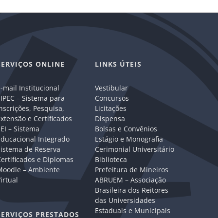
SERVIÇOS ONLINE
LINKS ÚTEIS
-mail Institucional
Vestibular
IPEC – Sistema para
Concursos
nscrições, Pesquisa,
Licitações
xtensão e Certificados
Dispensa
EI – Sistema
Bolsas e Convênios
Educacional Integrado
Estágio e Monografia
Sistema de Reserva
Cerimonial Universitário
ertificados e Diplomas
Biblioteca
Moodle – Ambiente
Prefeitura de Mineiros
irtual
ABRUEM – Associação
Brasileira dos Reitores
das Universidades
Estaduais e Municipais
SERVIÇOS PRESTADOS