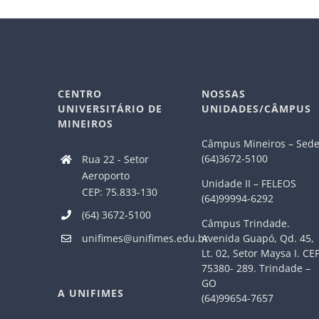
CENTRO
NOSSAS
UNIVERSITÁRIO DE
UNIDADES/CÂMPUS
MINEIROS
Câmpus Mineiros – Sed
(64)3672-5100
Rua 22 - Setor
Aeroporto
Unidade II – FELEOS
CEP: 75.833-130
(64)99994-6292
(64) 3672-5100
Câmpus Trindade.
Avenida Guapó, Qd. 45,
unifimes@unifimes.edu.br
Lt. 02, Setor Maysa I. CE
75380- 289. Trindade –
GO
A UNIFIMES
(64)99654-7657