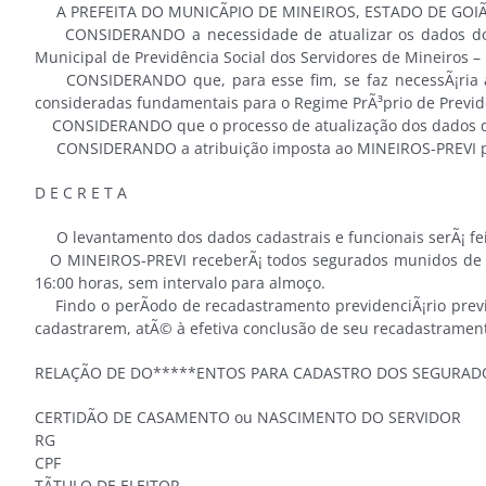
A PREFEITA DO MUNICÃPIO DE MINEIROS, ESTADO DE GOIÃS, n
CONSIDERANDO a necessidade de atualizar os dados dos serv
Municipal de Previdência Social dos Servidores de Mineiros –
CONSIDERANDO que, para esse fim, se faz necessÃ¡ria a id
consideradas fundamentais para o Regime PrÃ³prio de Previd
CONSIDERANDO que o processo de atualização dos dados dos
CONSIDERANDO a atribuição imposta ao MINEIROS-PREVI por for
D E C R E T A
O levantamento dos dados cadastrais e funcionais serÃ¡ fei
O MINEIROS-PREVI receberÃ¡ todos segurados munidos de sua 
16:00 horas, sem intervalo para almoço.
Findo o perÃ­odo de recadastramento previdenciÃ¡rio previst
cadastrarem, atÃ© à efetiva conclusão de seu recadastramen
RELAÇÃO DE DO*****ENTOS PARA CADASTRO DOS SEGURADO
CERTIDÃO DE CASAMENTO ou NASCIMENTO DO SERVIDOR
RG
CPF
TÃTULO DE ELEITOR