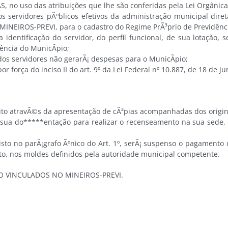
o uso das atribuições que lhe são conferidas pela Lei Orgânica
idores pÃºblicos efetivos da administração municipal direta e 
 MINEIROS-PREVI, para o cadastro do Regime PrÃ³prio de Previdênc
entificação do servidor, do perfil funcional, de sua lotação,
ência do MunicÃ­pio;
 servidores não gerarÃ¡ despesas para o MunicÃ­pio;
ça do inciso II do art. 9º da Lei Federal nº 10.887, de 18 de ju
to atravÃ©s da apresentação de cÃ³pias acompanhadas dos origina
do*****entação para realizar o recenseamento na sua sede, na P
o no parÃ¡grafo Ãºnico do Art. 1º, serÃ¡ suspenso o pagamento do
to, nos moldes definidos pela autoridade municipal competente.
 VINCULADOS NO MINEIROS-PREVI.