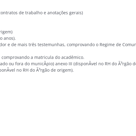
contratos de trabalho e anotações gerais)
rigem)
o anos).
dor e de mais três testemunhas, comprovando o Regime de Comun
 comprovando a matricula do acadêmico.
 ou fora do municÃ­pio) anexo III (disponÃ­vel no RH do Ã³rgão d
onÃ­vel no RH do Ã³rgão de origem).