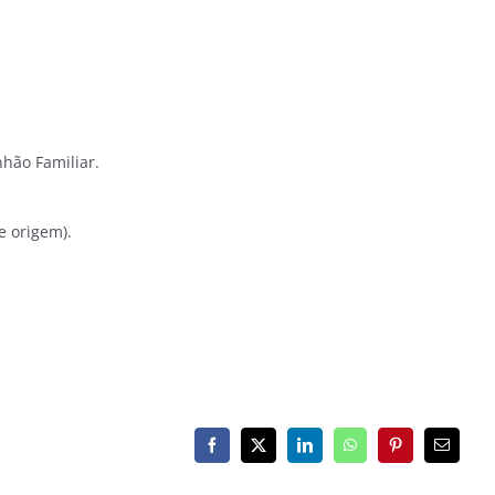
hão Familiar.
e origem).
Facebook
X
LinkedIn
WhatsApp
Pinterest
E-
mail