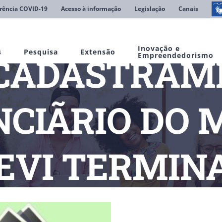
rência COVID-19
Acesso à informação
Legislação
Canais
Inovação e
s
Pesquisa
Extensão
ECADASTRAM
Empreendedorismo
CIÃRIO DO 
EVI TERMINA
ias
– RECADASTRAMENTO PREVIDENCIÃRIO DO MINEIROS-PREV