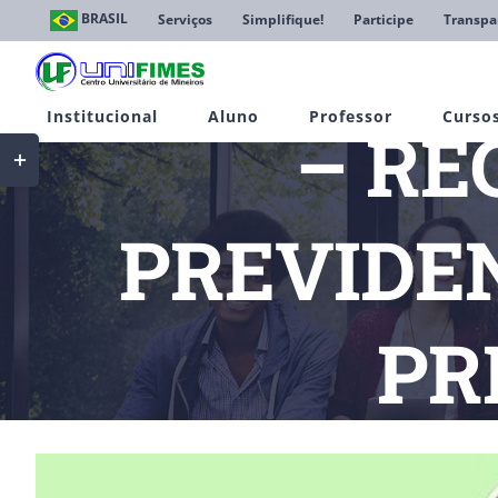
Ir
BRASIL
Serviços
Simplifique!
Participe
Transpa
para
o
conteúdo
Institucional
Aluno
Professor
Curso
– R
Toggle
Sliding
Bar
Area
PREVIDEN
PR
Início
Notíc
View
Larger