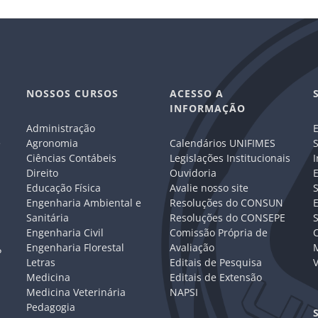
NOSSOS CURSOS
ACESSO A
INFORMAÇÃO
Administração
E
e
Agronomia
Calendários UNIFIMES
S
Ciências Contábeis
Legislações Institucionais
I
Direito
Ouvidoria
E
Educação Física
Avalie nosso site
S
Engenharia Ambiental e
Resoluções do CONSUN
Sanitária
Resoluções do CONSEPE
Engenharia Civil
Comissão Própria de
C
Engenharia Florestal
Avaliação
P
Letras
Editais de Pesquisa
V
Medicina
Editais de Extensão
Medicina Veterinária
NAPSI
Pedagogia