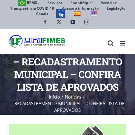
Ir
BRASIL
Serviços
Simplifique!
Participe
Transparência COVID-19
Acesso à informação
Legislação
para
Canais
Abrir 
o
conteúdo
Facebook
X
YouTube
Instagram
– RECADASTRAMENTO
MUNICIPAL – CONFIRA
LISTA DE APROVADOS
Início
Notícias
– RECADASTRAMENTO MUNICIPAL – CONFIRA LISTA DE
APROVADOS
View
Larger