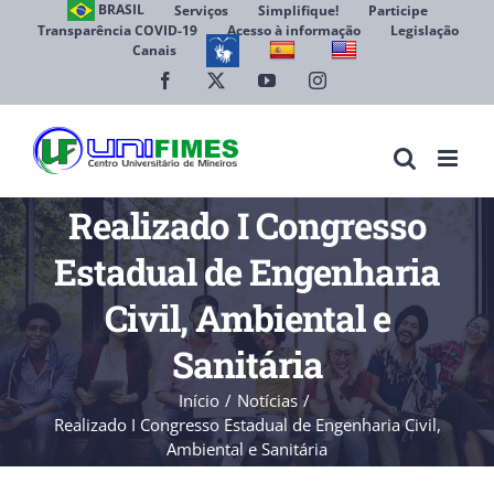
Ir
BRASIL
Serviços
Simplifique!
Participe
Transparência COVID-19
Acesso à informação
Legislação
para
Canais
Abrir 
o
conteúdo
Facebook
X
YouTube
Instagram
Realizado I Congresso
Estadual de Engenharia
Civil, Ambiental e
Sanitária
Início
Notícias
Realizado I Congresso Estadual de Engenharia Civil,
Ambiental e Sanitária