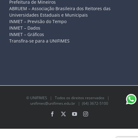
Prefeitura de Mineiros
ABRUEM – Associação Brasileira dos Reitores das
Universidades Estaduais e Municipais
INMET – Previsão do Tempo
INMET – Dados
INMET – Gráficos
Transfira-se para a UNIFIMES
©
UNIFIMES
| Todos os direitos reservados |
unifimes@unifimes.edu.br
| (64) 3672-5100
Facebook
X
YouTube
Instagram