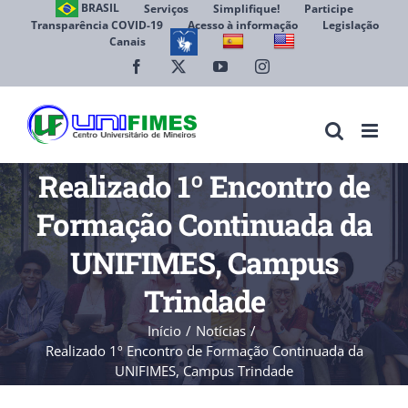
Ir
BRASIL
Serviços
Simplifique!
Participe
Transparência COVID-19
Acesso à informação
Legislação
para
Canais
Abrir 
o
conteúdo
Facebook
X
YouTube
Instagram
Realizado 1º Encontro de
Formação Continuada da
UNIFIMES, Campus
Trindade
Início
Notícias
Realizado 1º Encontro de Formação Continuada da
UNIFIMES, Campus Trindade