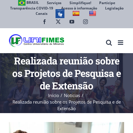
Ir
BRASIL
Serviços
Simplifique!
Participe
Transparência COVID-19
Acesso à informação
Legislação
para
Canais
Abrir 
o
conteúdo
Facebook
X
YouTube
Instagram
Realizada reunião sobre
os Projetos de Pesquisa e
de Extensão
Início
Notícias
Realizada reunião sobre os Projetos de Pesquisa e de
Extensão
View
Larger