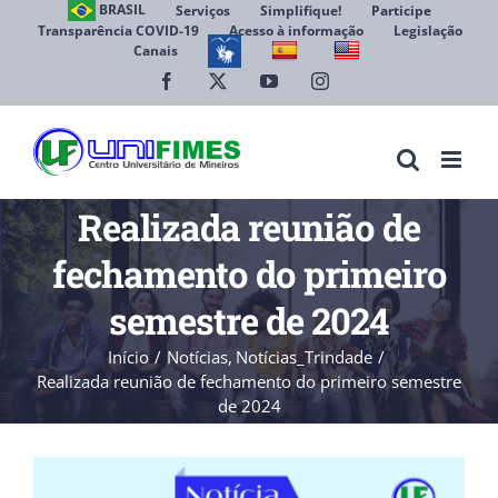
Ir
BRASIL
Serviços
Simplifique!
Participe
Transparência COVID-19
Acesso à informação
Legislação
para
Canais
Abrir 
o
conteúdo
Facebook
X
YouTube
Instagram
Realizada reunião de
fechamento do primeiro
semestre de 2024
Início
Notícias
Notícias_Trindade
Realizada reunião de fechamento do primeiro semestre
de 2024
View
Larger