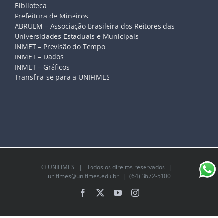
Biblioteca
Prefeitura de Mineiros
ABRUEM – Associação Brasileira dos Reitores das
Universidades Estaduais e Municipais
INMET – Previsão do Tempo
INMET – Dados
INMET – Gráficos
Transfira-se para a UNIFIMES
©
UNIFIMES
| Todos os direitos reservados |
unifimes@unifimes.edu.br
| (64) 3672-5100
Facebook
X
YouTube
Instagram