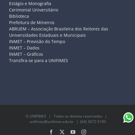
Estágio e Monografia
Cerimonial Universitário
Biblioteca
Prefeitura de Mineiros
ABRUEM – Associação Brasileira dos Reitores das
Universidades Estaduais e Municipais
INMET – Previsão do Tempo
INMET – Dados
INMET – Gráficos
Transfira-se para a UNIFIMES
©
UNIFIMES
| Todos os direitos reservados |
unifimes@unifimes.edu.br
| (64) 3672-5100
Facebook
X
YouTube
Instagram