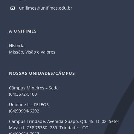
unifimes@unifimes.edu.br
A UNIFIMES
História
Missão, Visão e Valores
NOSSAS UNIDADES/CÂMPUS
Câmpus Mineiros – Sede
(64)3672-5100
Unidade II – FELEOS
(64)99994-6292
Câmpus Trindade. Avenida Guapó, Qd. 45, Lt. 02, Setor
Maysa I. CEP 75380- 289. Trindade – GO
(64)99654-7657