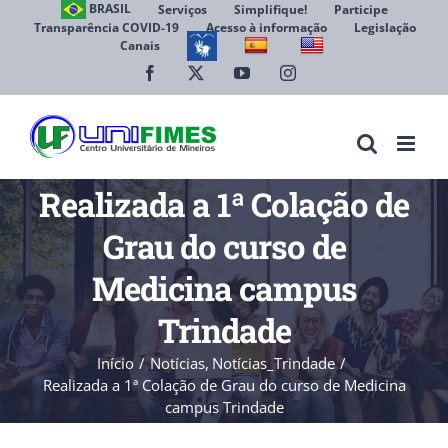
Ir
BRASIL
Serviços
Simplifique!
Participe
Transparência COVID-19
Acesso à informação
Legislação
para
Canais
Abrir 
o
conteúdo
Facebook
X
YouTube
Instagram
Realizada a 1ª Colação de
Grau do curso de
Medicina campus
Trindade
Início
Notícias
Notícias_Trindade
Realizada a 1ª Colação de Grau do curso de Medicina
campus Trindade