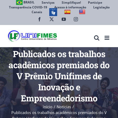
Ir
BRASIL
Serviços
Simplifique!
Participe
Transparência COVID-19
Acesso à informação
Legislação
para
Canais
Abrir 
o
conteúdo
Facebook
X
YouTube
Instagram
Publicados os trabalhos
acadêmicos premiados do
V Prêmio Unifimes de
Inovação e
Empreendedorismo
Início
Notícias
Publicados os trabalhos acadêmicos premiados do V