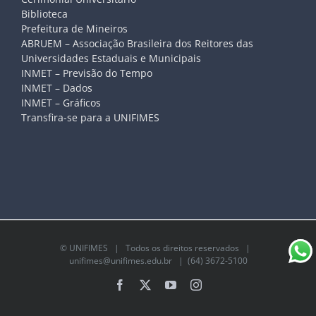
Biblioteca
Prefeitura de Mineiros
ABRUEM – Associação Brasileira dos Reitores das
Universidades Estaduais e Municipais
INMET – Previsão do Tempo
INMET – Dados
INMET – Gráficos
Transfira-se para a UNIFIMES
©
UNIFIMES
| Todos os direitos reservados |
unifimes@unifimes.edu.br
| (64) 3672-5100
Facebook
X
YouTube
Instagram