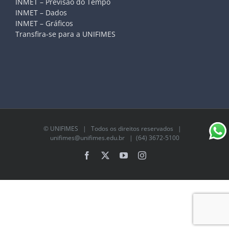
INMET – Previsão do Tempo
INMET – Dados
INMET – Gráficos
Transfira-se para a UNIFIMES
©
UNIFIMES
| Todos os direitos reservados |
unifimes@unifimes.edu.br
| (64) 3672-5100
Facebook
X
YouTube
Instagram