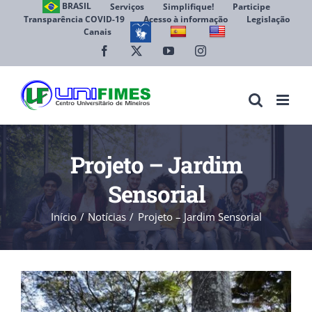
Ir
BRASIL
Serviços
Simplifique!
Participe
Transparência COVID-19
Acesso à informação
Legislação
para
Canais
Abrir 
o
conteúdo
Facebook
X
YouTube
Instagram
Projeto – Jardim
Sensorial
Início
Notícias
Projeto – Jardim Sensorial
View
Larger
Image