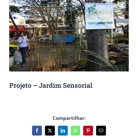
Projeto – Jardim Sensorial
Compartilhar:
Facebook
X
LinkedIn
WhatsApp
Pinterest
E-
mail