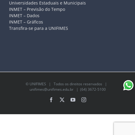
Universidades Estaduais e Municipais
INMET – Previsão do Tempo
INMET – Dados
INMET – Gráficos
Transfira-se para a UNIFIMES
©
UNIFIMES
| Todos os direitos reservados |
unifimes@unifimes.edu.br
| (64) 3672-5100
Facebook
X
YouTube
Instagram