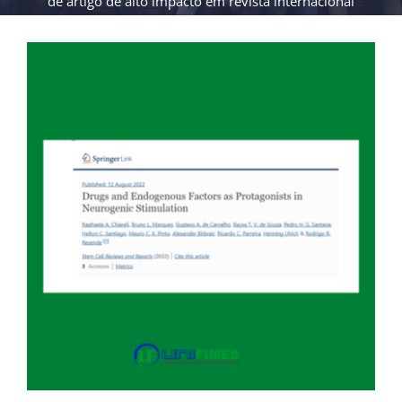
de artigo de alto impacto em revista internacional
View
Larger
Image