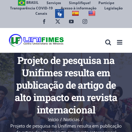
Ir
BRASIL
Serviços
Simplifique!
Participe
Transparência COVID-19
Acesso à informação
Legislação
para
Canais
Abrir 
o
conteúdo
Facebook
X
YouTube
Instagram
Projeto de pesquisa na
Unifimes resulta em
publicação de artigo de
alto impacto em revista
internacional
Início
Notícias
Projeto de pesquisa na Unifimes resulta em publicação