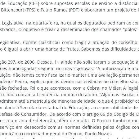
 Educação (CEE) sobre supostas escolas de ensino a distância 
 Bittencourt (PPS) e Paulo Ramos (PDT) elaboraram um projeto de 
egislativa, na quarta-feira, na qual os deputados pediram ao c
dastrados. O objetivo é frear a disseminação dos chamados “pólos
ativa, Comte classificou como frágil a atuação do conselho n
 não é igual a abrir uma banca de frutas. Sabemos das dificuldad
 297, de 2006. Dessas, 11 ainda não solicitaram a adequação à d
ções homologadas seguem normas rigorosas. “A autorização é mui
tuição, não temos como fiscalizar e manter uma avaliação permanen
denor Pedro, explica que as denúncias enviadas ao conselho são
o fechadas. Foi o que aconteceu com a Cobra, no Méier. A legisla
dro, não cobram a frequência mínima do aluno. “Algumas escola
admitem até a matrícula de menores de idade, o que é proibido” 
lado à Secretaria estadual de Educação, a responsabilidade de fis
efesa do Consumidor. De acordo com o artigo 66 do Código de D
ses a um ano de detenção, além de multa. O Procon também multa
erviço em desacordo com as normas definidas pelos órgãos com
 a punição o coordenador geral do Procon, Paulo Novais.