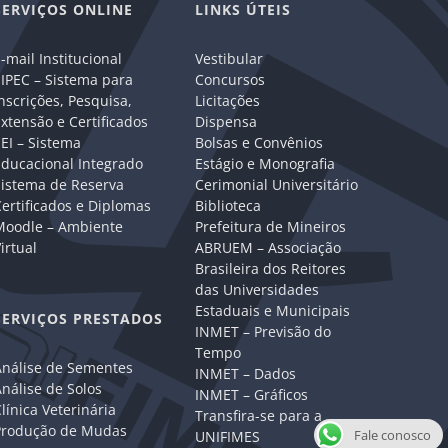
SERVIÇOS ONLINE
LINKS ÚTEIS
-mail Institucional
Vestibular
IPEC – Sistema para
Concursos
nscrições, Pesquisa,
Licitações
xtensão e Certificados
Dispensa
EI – Sistema
Bolsas e Convênios
Educacional Integrado
Estágio e Monografia
Sistema de Reserva
Cerimonial Universitário
ertificados e Diplomas
Biblioteca
Moodle – Ambiente
Prefeitura de Mineiros
irtual
ABRUEM – Associação
Brasileira dos Reitores
das Universidades
Estaduais e Municipais
SERVIÇOS PRESTADOS
INMET – Previsão do
Tempo
Análise de Sementes
INMET – Dados
nálise de Solos
INMET – Gráficos
línica Veterinária
Transfira-se para a
Produção de Mudas
Fale conosco
UNIFIMES