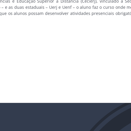
 e Educação Superior a Distância (Cecierj), vinculado à Secr
o – e as duas estaduais – Uerj e Uenf – o aluno faz o curso onde
que os alunos possam desenvolver atividades presenciais obrigató