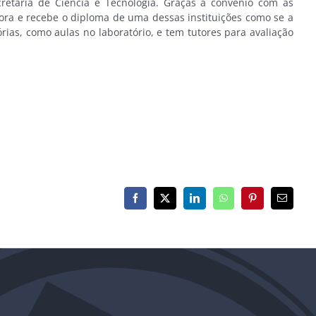
etaria de Ciência e Tecnologia. Graças a convênio com as
 mora e recebe o diploma de uma dessas instituições como se a
rias, como aulas no laboratório, e tem tutores para avaliação
Facebook
X
LinkedIn
WhatsApp
Pinterest
E-
mail