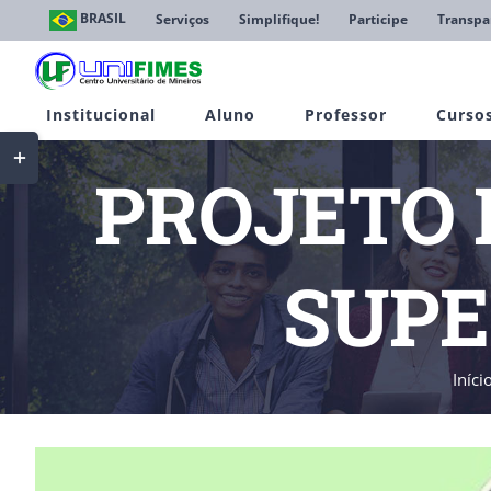
Ir
BRASIL
Serviços
Simplifique!
Participe
Transpa
para
o
conteúdo
Institucional
Aluno
Professor
Curso
Toggle
Sliding
PROJETO 
Bar
Area
SUPE
Iníci
View
Larger