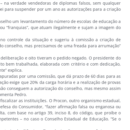
– na verdade vendedoras de diplomas falsos, sem qualquer
lei para suspender por um ano as autorizações para a criação
onselho um levantamento do número de escolas de educação a
” ou “franquias”, que atuam ilegalmente e sujam a imagem do
o controle da situação e sugeriu à comissão a criação de
es do conselho, mas precisamos de uma freada para arrumação”
eliberação e oito tiveram o pedido negado. O presidente do
to bem trabalhada, elaborada com critério e com dedicação,
te” explica.
 apuradas por uma comissão, que dá prazo de 60 dias para as
ção exige que 20% da carga horária e a realização de provas
s não conseguem a autorização do conselho, mas mesmo assim
comenta Pedro.
calizar as instituições. O Procon, outro organismo estadual,
efesa do Consumidor, “fazer afirmação falsa ou enganosa ou
, com base no artigo 39, inciso 8, do código, que proíbe o
petentes – no caso o Conselho Estadual de Educação. “Se o