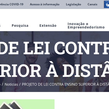
rência COVID-19
Acesso à informação
Legislação
Canais
Inovação e
s
Pesquisa
Extensão
Empreendedorismo
DE LEI CONT
RIOR À DIST
o
Notícias
PROJETO DE LEI CONTRA ENSINO SUPERIOR À DIST