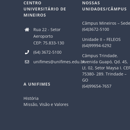
CENTRO
NOSSAS
UNIVERSITÁRIO DE
UNIDADES/CÂMPUS
MINEIROS
Câmpus Mineiros – Sed
(64)3672-5100
Rua 22 - Setor
Aeroporto
Unidade II – FELEOS
CEP: 75.833-130
(64)99994-6292
(64) 3672-5100
Câmpus Trindade.
Avenida Guapó, Qd. 45,
unifimes@unifimes.edu.br
Lt. 02, Setor Maysa I. CE
75380- 289. Trindade –
GO
A UNIFIMES
(64)99654-7657
História
Missão, Visão e Valores