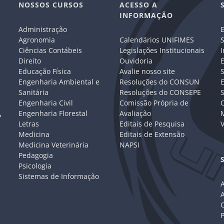
NOSSOS CURSOS
ACESSO A
INFORMAÇÃO
Administração
E
e
Agronomia
Calendários UNIFIMES
S
Ciências Contábeis
Legislações Institucionais
I
Direito
Ouvidoria
E
Educação Física
Avalie nosso site
S
Engenharia Ambiental e
Resoluções do CONSUN
Sanitária
Resoluções do CONSEPE
Engenharia Civil
Comissão Própria de
C
Engenharia Florestal
Avaliação
P
Letras
Editais de Pesquisa
V
Medicina
Editais de Extensão
Medicina Veterinária
NAPSI
Pedagogia
Psicologia
Sistemas de Informação
A
C