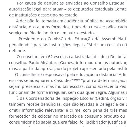
Por causa de denúncias enviadas ao Conselho Estadual de
autorização legal para atuar – os deputados estaduais Comte
de instituições desse tipo no estado.
A decisão foi tomada em audiência pública na Assembléia L
distância, dos alunos formados, tipos de cursos e pólos ca
serviço no Rio de Janeiro e em outros estados.
Presidente da Comissão de Educação da Assembléia Legisl
penalidades para as instituições ilegais. “Abrir uma escola
defende.
O conselho tem 62 escolas cadastradas desde a Deliberação
conselho, Paulo Alcântara Gomes, informou que as autoriza
mas, a partir da aprovação do projeto apresentado pela insti
O conselheiro responsável pela educação a distância, Arlin
escolas se adequarem. Caso des*****pram a determinação, sã
sejam presenciais, mas muitas escolas, como acrescenta Pe
funcionam de forma irregular, sem qualquer regra. Algumas 
É da Coordenadoria de Inspeção Escolar (Cedin), órgão vincu
também recebe denúncias, que são levadas à Delegacia de D
omitir informação relevante” é crime, com pena de três me
fornecedor de colocar no mercado de consumo produto ou s
consumidor não sabia que era falso, foi ludibriado” justifica