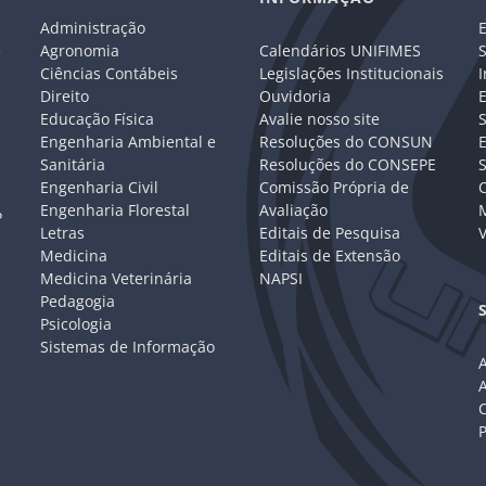
Administração
E
e
Agronomia
Calendários UNIFIMES
S
Ciências Contábeis
Legislações Institucionais
I
Direito
Ouvidoria
E
Educação Física
Avalie nosso site
S
Engenharia Ambiental e
Resoluções do CONSUN
Sanitária
Resoluções do CONSEPE
Engenharia Civil
Comissão Própria de
C
Engenharia Florestal
Avaliação
P
Letras
Editais de Pesquisa
V
Medicina
Editais de Extensão
Medicina Veterinária
NAPSI
Pedagogia
Psicologia
Sistemas de Informação
A
C