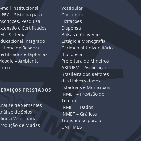
-mail Institucional
Vestibular
IPEC – Sistema para
Concursos
nscrições, Pesquisa,
Licitações
xtensão e Certificados
Dispensa
EI – Sistema
Bolsas e Convênios
Educacional Integrado
Estágio e Monografia
Sistema de Reserva
Cerimonial Universitário
ertificados e Diplomas
Biblioteca
Moodle – Ambiente
Prefeitura de Mineiros
irtual
ABRUEM – Associação
Brasileira dos Reitores
das Universidades
Estaduais e Municipais
SERVIÇOS PRESTADOS
INMET – Previsão do
Tempo
Análise de Sementes
INMET – Dados
nálise de Solos
INMET – Gráficos
línica Veterinária
Transfira-se para a
Produção de Mudas
UNIFIMES