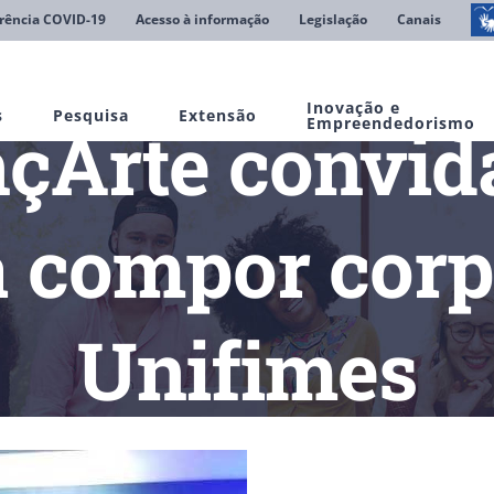
rência COVID-19
Acesso à informação
Legislação
Canais
Inovação e
s
Pesquisa
Extensão
nçArte convida
Empreendedorismo
a compor corpo
Unifimes
Projeto dançArte convida a todos os estudantes a compor corpo d