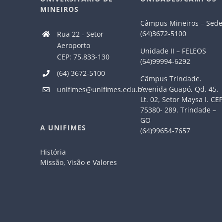
MINEIROS
Câmpus Mineiros – Sed
(64)3672-5100
Rua 22 - Setor
Aeroporto
Unidade II – FELEOS
CEP: 75.833-130
(64)99994-6292
(64) 3672-5100
Câmpus Trindade.
Avenida Guapó, Qd. 45,
unifimes@unifimes.edu.br
Lt. 02, Setor Maysa I. CE
75380- 289. Trindade –
GO
A UNIFIMES
(64)99654-7657
História
Missão, Visão e Valores